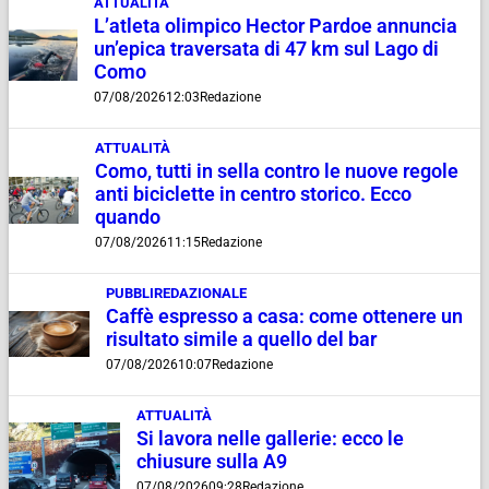
ATTUALITÀ
L’atleta olimpico Hector Pardoe annuncia
un’epica traversata di 47 km sul Lago di
Como
07/08/2026
12:03
Redazione
ATTUALITÀ
Como, tutti in sella contro le nuove regole
anti biciclette in centro storico. Ecco
quando
07/08/2026
11:15
Redazione
PUBBLIREDAZIONALE
Caffè espresso a casa: come ottenere un
risultato simile a quello del bar
07/08/2026
10:07
Redazione
ATTUALITÀ
Si lavora nelle gallerie: ecco le
chiusure sulla A9
07/08/2026
09:28
Redazione