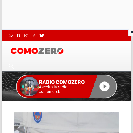
RADIO COMOZERO
Ascolta la radio
con un click!