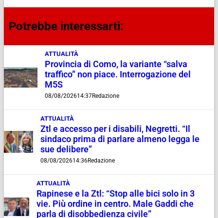
Potrebbe interessarti:
ATTUALITÀ
Provincia di Como, la variante “salva
traffico” non piace. Interrogazione del
M5S
08/08/2026
14:37
Redazione
ATTUALITÀ
Ztl e accesso per i disabili, Negretti. “Il
sindaco prima di parlare almeno legga le
sue delibere”
08/08/2026
14:36
Redazione
ATTUALITÀ
Rapinese e la Ztl: “Stop alle bici solo in 3
vie. Più ordine in centro. Male Gaddi che
parla di disobbedienza civile”