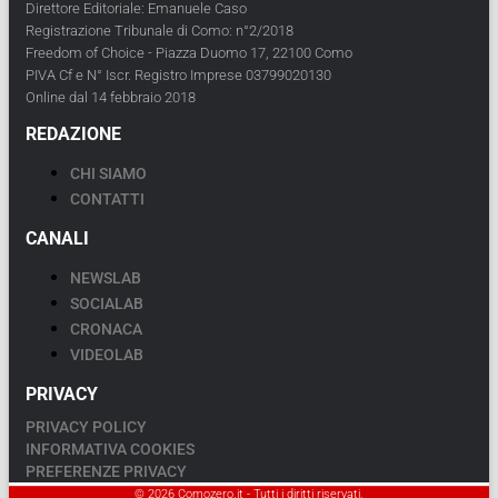
Direttore Editoriale: Emanuele Caso
Registrazione Tribunale di Como: n°2/2018
Freedom of Choice - Piazza Duomo 17, 22100 Como
PIVA Cf e N° Iscr. Registro Imprese 03799020130
Online dal 14 febbraio 2018
REDAZIONE
CHI SIAMO
CONTATTI
CANALI
NEWSLAB
SOCIALAB
CRONACA
VIDEOLAB
PRIVACY
PRIVACY POLICY
INFORMATIVA COOKIES
PREFERENZE PRIVACY
© 2026 Comozero.it - Tutti i diritti riservati.