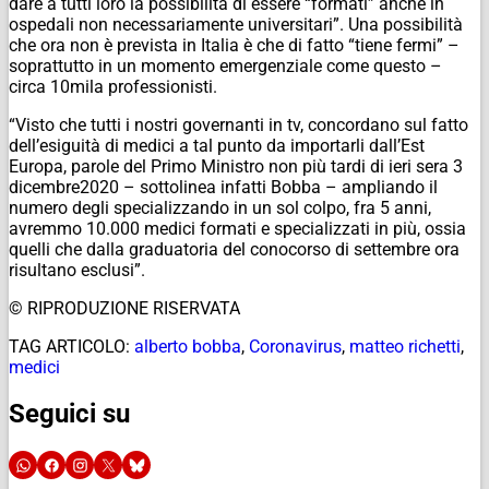
dare a tutti loro la possibilità di essere “formati” anche in
ospedali non necessariamente universitari”. Una possibilità
che ora non è prevista in Italia è che di fatto “tiene fermi” –
soprattutto in un momento emergenziale come questo –
circa 10mila professionisti.
“
Visto che tutti i nostri governanti in tv, concordano sul fatto
dell’esiguità di medici a tal punto da importarli dall’Est
Europa, parole del Primo Ministro non più tardi di ieri sera 3
dicembre2020 – sottolinea infatti Bobba – ampliando il
numero degli specializzando in un sol colpo, fra 5 anni,
avremmo 10.000 medici formati e specializzati in più, ossia
quelli che dalla graduatoria del conocorso di settembre ora
risultano esclusi”.
© RIPRODUZIONE RISERVATA
TAG ARTICOLO:
alberto bobba
,
Coronavirus
,
matteo richetti
,
medici
Seguici su