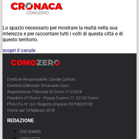
Lo spazio necessario per mostrare la realtà nella sua
interezza e per raccontare tutti i volti di questa città e di
questo territorio.
scopri il canale
Direttore Responsabile: Davide Cantoni
Direttore Editoriale: Emanuele Caso
Registrazione Tribunale di Como: n°2/2018
Freedom of Choice - Piazza Duomo 17, 22100 Como
PIVA Cf e N° Iscr. Registro Imprese 03799020130
Online dal 14 febbraio 2018
REDAZIONE
CHI SIAMO
CONTATTI