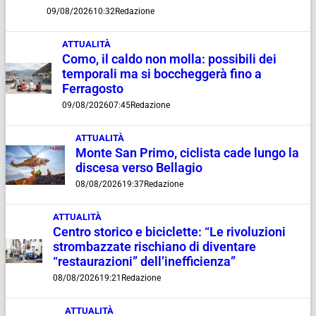
09/08/2026
10:32
Redazione
ATTUALITÀ
Como, il caldo non molla: possibili dei
temporali ma si boccheggerà fino a
Ferragosto
09/08/2026
07:45
Redazione
ATTUALITÀ
Monte San Primo, ciclista cade lungo la
discesa verso Bellagio
08/08/2026
19:37
Redazione
ATTUALITÀ
Centro storico e biciclette: “Le rivoluzioni
strombazzate rischiano di diventare
“restaurazioni” dell’inefficienza”
08/08/2026
19:21
Redazione
ATTUALITÀ