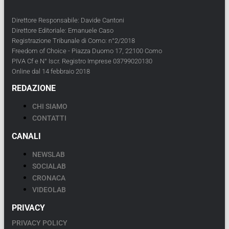
Direttore Responsabile: Davide Cantoni
Direttore Editoriale: Emanuele Caso
Registrazione Tribunale di Como: n°2/2018
Freedom of Choice - Piazza Duomo 17, 22100 Como
PIVA Cf e N° Iscr. Registro Imprese 03799020130
Online dal 14 febbraio 2018
REDAZIONE
CHI SIAMO
CONTATTI
CANALI
NEWSLAB
SOCIALAB
CRONACA
VIDEOLAB
PRIVACY
PRIVACY POLICY