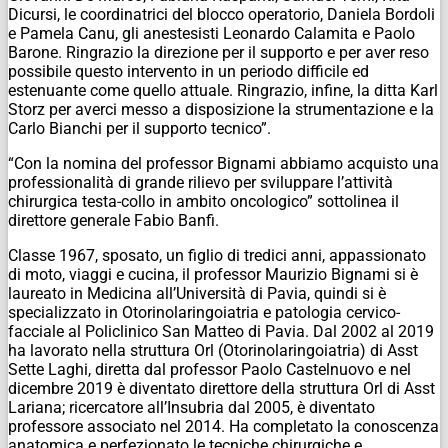
Dicursi, le coordinatrici del blocco operatorio, Daniela Bordoli
e Pamela Canu, gli anestesisti Leonardo Calamita e Paolo
Barone. Ringrazio la direzione per il supporto e per aver reso
possibile questo intervento in un periodo difficile ed
estenuante come quello attuale. Ringrazio, infine, la ditta Karl
Storz per averci messo a disposizione la strumentazione e la
Carlo Bianchi per il supporto tecnico”.
“Con la nomina del professor Bignami abbiamo acquisto una
professionalità di grande rilievo per sviluppare l’attività
chirurgica testa-collo in ambito oncologico” sottolinea il
direttore generale Fabio Banfi.
Classe 1967, sposato, un figlio di tredici anni, appassionato
di moto, viaggi e cucina, il professor Maurizio Bignami si è
laureato in Medicina all’Università di Pavia, quindi si è
specializzato in Otorinolaringoiatria e patologia cervico-
facciale al Policlinico San Matteo di Pavia. Dal 2002 al 2019
ha lavorato nella struttura Orl (Otorinolaringoiatria) di Asst
Sette Laghi, diretta dal professor Paolo Castelnuovo e nel
dicembre 2019 è diventato direttore della struttura Orl di Asst
Lariana; ricercatore all’Insubria dal 2005, è diventato
professore associato nel 2014. Ha completato la conoscenza
anatomica e perfezionato le tecniche chirurgiche e