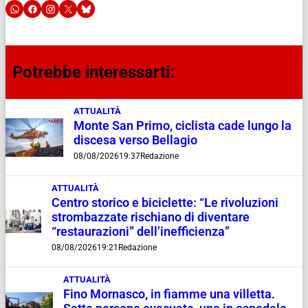
Potrebbe interessarti:
ATTUALITÀ
Monte San Primo, ciclista cade lungo la
discesa verso Bellagio
08/08/2026
19:37
Redazione
ATTUALITÀ
Centro storico e biciclette: “Le rivoluzioni
strombazzate rischiano di diventare
“restaurazioni” dell’inefficienza”
08/08/2026
19:21
Redazione
ATTUALITÀ
Fino Mornasco, in fiamme una villetta.