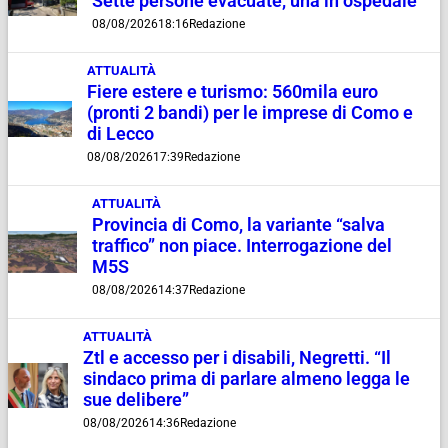
Sette persone evacuate, una in ospedale
08/08/2026
18:16
Redazione
ATTUALITÀ
Fiere estere e turismo: 560mila euro
(pronti 2 bandi) per le imprese di Como e
di Lecco
08/08/2026
17:39
Redazione
ATTUALITÀ
Provincia di Como, la variante “salva
traffico” non piace. Interrogazione del
M5S
08/08/2026
14:37
Redazione
ATTUALITÀ
Ztl e accesso per i disabili, Negretti. “Il
sindaco prima di parlare almeno legga le
sue delibere”
08/08/2026
14:36
Redazione