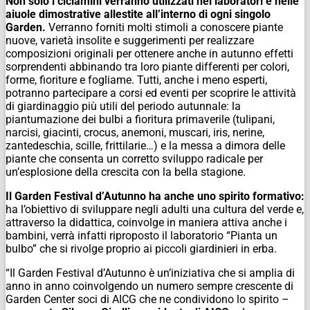
Non solo i ciclamini verranno utilizzati nei laboratori e nelle
aiuole dimostrative allestite all’interno di ogni singolo
Garden.
Verranno forniti molti stimoli a conoscere piante
nuove, varietà insolite e suggerimenti per realizzare
composizioni originali per ottenere anche in autunno effetti
sorprendenti abbinando tra loro piante differenti per colori,
forme, fioriture e fogliame. Tutti, anche i meno esperti,
potranno partecipare a corsi ed eventi per scoprire le attività
di giardinaggio più utili del periodo autunnale: la
piantumazione dei bulbi a fioritura primaverile (tulipani,
narcisi, giacinti, crocus, anemoni, muscari, iris, nerine,
zantedeschia, scille, frittilarie…) e la messa a dimora delle
piante che consenta un corretto sviluppo radicale per
un’esplosione della crescita con la bella stagione.
Il Garden Festival d’Autunno ha anche uno spirito formativo:
ha l’obiettivo di sviluppare negli adulti una cultura del verde e,
attraverso la didattica, coinvolge in maniera attiva anche i
bambini, verrà infatti riproposto il laboratorio “Pianta un
bulbo” che si rivolge proprio ai piccoli giardinieri in erba.
“Il Garden Festival d’Autunno è un’iniziativa che si amplia di
anno in anno coinvolgendo un numero sempre crescente di
Garden Center soci di AICG che ne condividono lo spirito –