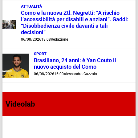
ATTUALITÀ
Como e la nuova Ztl. Negretti: “A rischio
l’accessibilità per disabili e anziani”. Gaddi:
“Disobbedienza civile davanti a tali
decisioni”
06/08/2026
18:08
Redazione
SPORT
Brasiliano, 24 anni: è Yan Couto il
nuovo acquisto del Como
06/08/2026
16:00
Alessandro Gazzolo
Videolab