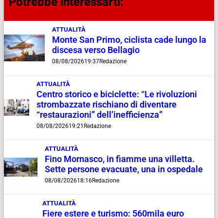
Potrebbe interessarti:
ATTUALITÀ
Monte San Primo, ciclista cade lungo la
discesa verso Bellagio
08/08/2026
19:37
Redazione
ATTUALITÀ
Centro storico e biciclette: “Le rivoluzioni
strombazzate rischiano di diventare
“restaurazioni” dell’inefficienza”
08/08/2026
19:21
Redazione
ATTUALITÀ
Fino Mornasco, in fiamme una villetta.
Sette persone evacuate, una in ospedale
08/08/2026
18:16
Redazione
ATTUALITÀ
Fiere estere e turismo: 560mila euro