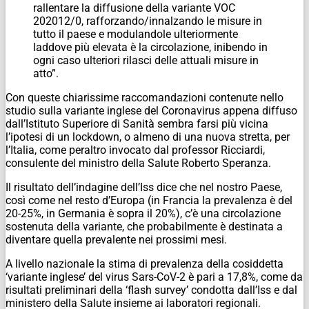
rallentare la diffusione della variante VOC
202012/0, rafforzando/innalzando le misure in
tutto il paese e modulandole ulteriormente
laddove più elevata è la circolazione, inibendo in
ogni caso ulteriori rilasci delle attuali misure in
atto”.
Con queste chiarissime raccomandazioni contenute nello
studio sulla variante inglese del Coronavirus appena diffuso
dall’Istituto Superiore di Sanità sembra farsi più vicina
l’ipotesi di un lockdown, o almeno di una nuova stretta, per
l’Italia, come peraltro invocato dal professor Ricciardi,
consulente del ministro della Salute Roberto Speranza.
Il risultato dell’indagine dell’Iss dice che nel nostro Paese,
così come nel resto d’Europa (in Francia la prevalenza è del
20-25%, in Germania è sopra il 20%), c’è una circolazione
sostenuta della variante, che probabilmente è destinata a
diventare quella prevalente nei prossimi mesi.
A livello nazionale la stima di prevalenza della cosiddetta
‘variante inglese’ del virus Sars-CoV-2 è pari a 17,8%, come da
risultati preliminari della ‘flash survey’ condotta dall’Iss e dal
ministero della Salute insieme ai laboratori regionali.