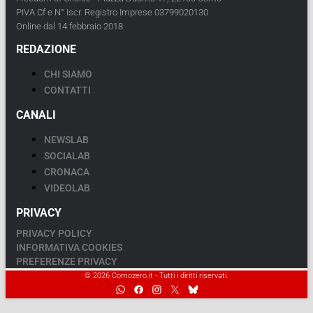
PIVA Cf e N° Iscr. Registro Imprese 03799020130
Online dal 14 febbraio 2018
REDAZIONE
CHI SIAMO
CONTATTI
CANALI
NEWSLAB
SOCIALAB
CRONACA
VIDEOLAB
PRIVACY
PRIVACY POLICY
INFORMATIVA COOKIES
PREFERENZE PRIVACY
© 2026 Comozero.it - Tutti i diritti riservati.