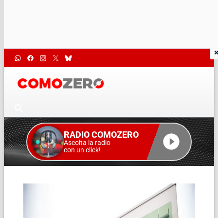
RADIO COMOZERO
Ascolta la radio
con un click!