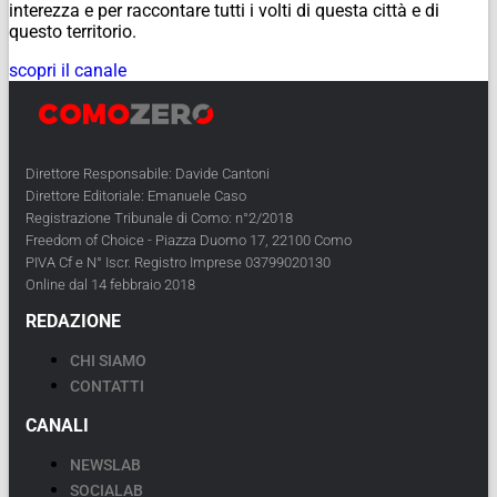
interezza e per raccontare tutti i volti di questa città e di
questo territorio.
scopri il canale
Direttore Responsabile: Davide Cantoni
Direttore Editoriale: Emanuele Caso
Registrazione Tribunale di Como: n°2/2018
Freedom of Choice - Piazza Duomo 17, 22100 Como
PIVA Cf e N° Iscr. Registro Imprese 03799020130
Online dal 14 febbraio 2018
REDAZIONE
CHI SIAMO
CONTATTI
CANALI
NEWSLAB
SOCIALAB