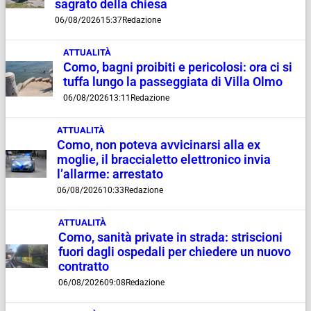
sagrato della chiesa
06/08/2026
15:37
Redazione
ATTUALITÀ
Como, bagni proibiti e pericolosi: ora ci si
tuffa lungo la passeggiata di Villa Olmo
06/08/2026
13:11
Redazione
ATTUALITÀ
Como, non poteva avvicinarsi alla ex
moglie, il braccialetto elettronico invia
l’allarme: arrestato
06/08/2026
10:33
Redazione
ATTUALITÀ
Como, sanità private in strada: striscioni
fuori dagli ospedali per chiedere un nuovo
contratto
06/08/2026
09:08
Redazione