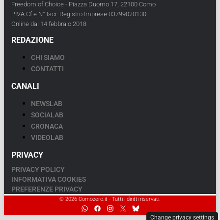
Freedom of Choice - Piazza Duomo 17, 22100 Como
PIVA Cf e N° Iscr. Registro Imprese 03799020130
Online dal 14 febbraio 2018
REDAZIONE
CHI SIAMO
CONTATTI
CANALI
NEWSLAB
SOCIALAB
CRONACA
VIDEOLAB
PRIVACY
PRIVACY POLICY
INFORMATIVA COOKIES
PREFERENZE PRIVACY
© 2026 Comozero.it - Tutti i diritti riservati.
Change privacy settings