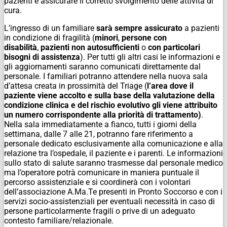
pazienti e assicurare il corretto svolgimento delle attività di
cura.
L’ingresso di un familiare
sarà sempre assicurato
a pazienti
in condizione di fragilità (
minori
,
persone con
disabilità
,
pazienti non autosufficienti
o
con particolari
bisogni di assistenza
). Per tutti gli altri casi le informazioni e
gli aggiornamenti saranno comunicati direttamente dal
personale. I familiari potranno attendere nella nuova sala
d’attesa creata in prossimità del Triage (
l’area dove il
paziente viene accolto e sulla base della valutazione della
condizione clinica e del rischio evolutivo gli viene attribuito
un numero corrispondente alla priorità di trattamento)
.
Nella sala immediatamente a fianco, tutti i giorni della
settimana, dalle 7 alle 21, potranno fare riferimento a
personale dedicato esclusivamente alla comunicazione e alla
relazione tra l’ospedale, il paziente e i parenti. Le informazioni
sullo stato di salute saranno trasmesse dal personale medico
ma l’operatore potrà comunicare in maniera puntuale il
percorso assistenziale e si coordinerà con i volontari
dell’associazione A.Ma.Te presenti in Pronto Soccorso e con i
servizi socio-assistenziali per eventuali necessità in caso di
persone particolarmente fragili o prive di un adeguato
contesto familiare/relazionale.