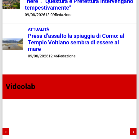
“nere”. “Questura e Prefettura intervengano
tempestivamente”
09/08/2026
13:09
Redazione
ATTUALITÀ
Presa d’assalto la spiaggia di Como: al
Tempio Voltiano sembra di essere al
mare
09/08/2026
12:46
Redazione
Videolab
‹
›