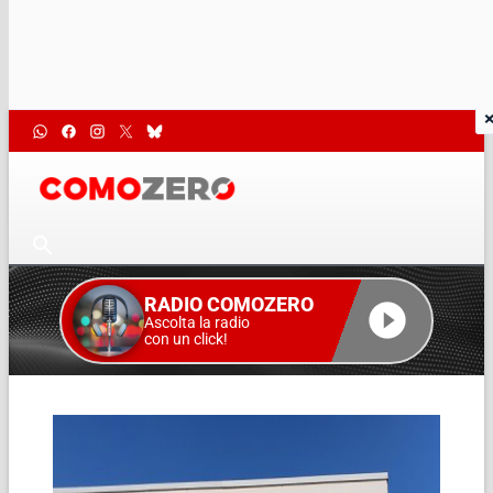
RADIO COMOZERO
Ascolta la radio
con un click!