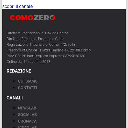
scopri il canale
Direttore Responsabile: Davide Cantoni
Direttore Editoriale: Emanuele Caso
Registrazione Tribunale di Como: n°2/2018
Freedom of Choice - Piazza Duomo 17, 22100 Como
PIVA Cf e N° Iscr. Registro Imprese 03799020130
Online dal 14 febbraio 2018
REDAZIONE
CHI SIAMO
CONTATTI
CANALI
NEWSLAB
SOCIALAB
CRONACA
VIDEOLAB