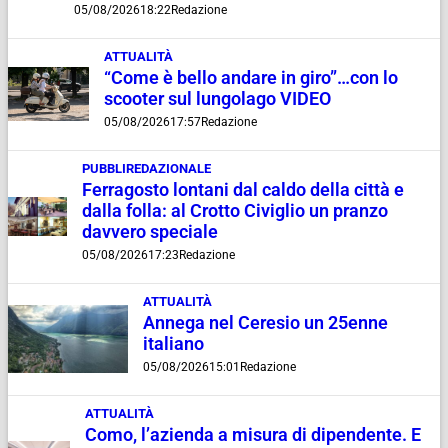
05/08/2026
18:22
Redazione
ATTUALITÀ
“Come è bello andare in giro”…con lo
scooter sul lungolago VIDEO
05/08/2026
17:57
Redazione
PUBBLIREDAZIONALE
Ferragosto lontani dal caldo della città e
dalla folla: al Crotto Civiglio un pranzo
davvero speciale
05/08/2026
17:23
Redazione
ATTUALITÀ
Annega nel Ceresio un 25enne
italiano
05/08/2026
15:01
Redazione
ATTUALITÀ
Como, l’azienda a misura di dipendente. E