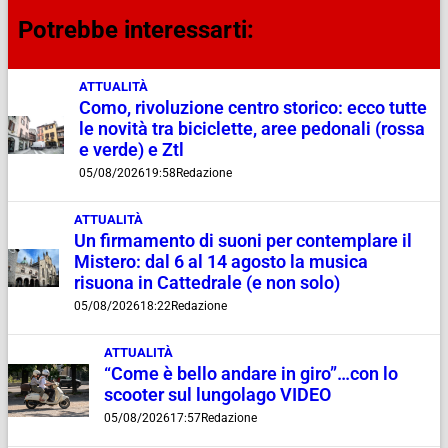
Potrebbe interessarti:
ATTUALITÀ
Como, rivoluzione centro storico: ecco tutte
le novità tra biciclette, aree pedonali (rossa
e verde) e Ztl
05/08/2026
19:58
Redazione
ATTUALITÀ
Un firmamento di suoni per contemplare il
Mistero: dal 6 al 14 agosto la musica
risuona in Cattedrale (e non solo)
05/08/2026
18:22
Redazione
ATTUALITÀ
“Come è bello andare in giro”…con lo
scooter sul lungolago VIDEO
05/08/2026
17:57
Redazione