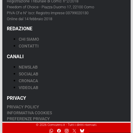
Registrazione Tribunale di Como: n°2/2018
Freedom of Choice - Piazza Duomo 17, 22100 Como
PIVA Cf e N° Iscr. Registro Imprese 03799020130
Online dal 14 febbraio 2018
REDAZIONE
CHI SIAMO
CONTATTI
CANALI
NEWSLAB
SOCIALAB
CRONACA
VIDEOLAB
PRIVACY
PRIVACY POLICY
INFORMATIVA COOKIES
PREFERENZE PRIVACY
© 2026 Comozero.it - Tutti i diritti riservati.