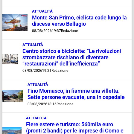
ATTUALITÀ
Monte San Primo, ciclista cade lungo la
discesa verso Bellagio
08/08/2026
19:37
Redazione
ATTUALITÀ
Centro storico e biciclette: “Le rivoluzioni
strombazzate rischiano di diventare
“restaurazioni” dell’inefficienza”
08/08/2026
19:21
Redazione
ATTUALITÀ
Fino Mornasco, in fiamme una villetta.
Sette persone evacuate, una in ospedale
08/08/2026
18:16
Redazione
ATTUALITÀ
Fiere estere e turismo: 560mila euro
(pronti 2 bandi) per le imprese di Como e