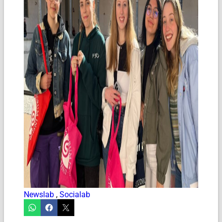
Newslab
,
Socialab