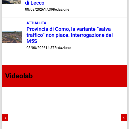
di Lecco
08/08/2026
17:39
Redazione
ATTUALITÀ
Provincia di Como, la variante “salva
traffico” non piace. Interrogazione del
M5S
08/08/2026
14:37
Redazione
Videolab
‹
›