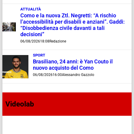
ATTUALITÀ
Como e la nuova Ztl. Negretti: “A rischio
l’accessibilità per disabili e anziani”. Gaddi:
“Disobbedienza civile davanti a tali
decisioni”
06/08/2026
18:08
Redazione
SPORT
Brasiliano, 24 anni: è Yan Couto il
nuovo acquisto del Como
06/08/2026
16:00
Alessandro Gazzolo
Videolab