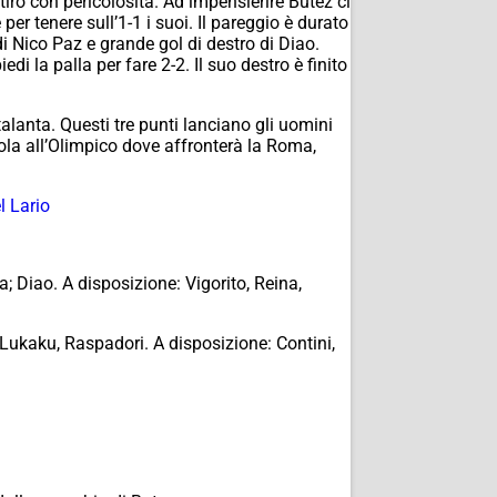
iro con pericolosità. Ad impensierire Butez ci
er tenere sull’1-1 i suoi. Il pareggio è durato
i Nico Paz e grande gol di destro di Diao.
 la palla per fare 2-2. Il suo destro è finito
lanta. Questi tre punti lanciano gli uomini
la all’Olimpico dove affronterà la Roma,
l Lario
; Diao. A disposizione: Vigorito, Reina,
Lukaku, Raspadori. A disposizione: Contini,