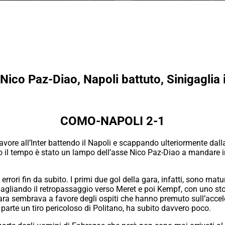
ico Paz-Diao, Napoli battuto, Sinigaglia i
COMO-NAPOLI 2-1
ore all’Inter battendo il Napoli e scappando ulteriormente dall
o il tempo è stato un lampo dell’asse Nico Paz-Diao a mandare in de
 errori fin da subito. I primi due gol della gara, infatti, sono m
agliando il retropassaggio verso Meret e poi Kempf, con uno sto
a gara sembrava a favore degli ospiti che hanno premuto sull’acc
 a parte un tiro pericoloso di Politano, ha subito davvero poco.