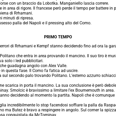
forse con un braccio da Lobotka. Manganiello lascia correre.
n area di rigore. Il francese però perde il tempo per battere in p
hiena di Rrhamani.
i minuti di ripresa.
sesso palla del Napoli e il pressing alto del Como.
PRIMO TEMPO
li errori di Rrhamani e Kempf stanno decidendo fino ad ora la gar
 Politano che entra in area provando il mancino. Il suo tiro è mu
a solo i led pubblicitari.
che guadagna angolo con Alex Valle.
 in questa fase. Il Como fa fatica ad uscire.
sul secondo palo trovando Politano. L’esterno azzurro schiacci
e scarica in porta il mancino. La sua conclusione è però debole 
inay. Smolcic è bravissimo a limitare l’ex Bournemouth in area.
 stanno decidendo al momento la partita. Napoli che è comunque
ia incredibilmente lo stop facendosi soffiare la palla da Raspad
ino ma Butez è bravo a respingere in angolo. Sul corner la spizza
losa conquistata da McTominay.