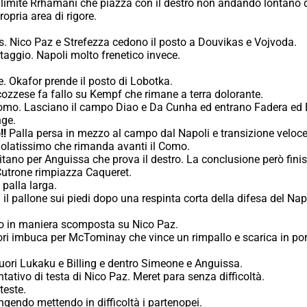
limite Rrhamani che piazza con il destro non andando lontano d
opria area di rigore.
. Nico Paz e Strefezza cedono il posto a Douvikas e Vojvoda.
taggio. Napoli molto frenetico invece.
e. Okafor prende il posto di Lobotka.
ozzese fa fallo su Kempf che rimane a terra dolorante.
 Como. Lasciano il campo Diao e Da Cunha ed entrano Fadera ed 
nge.
!!
Palla persa in mezzo al campo dal Napoli e transizione velo
ngolatissimo che rimanda avanti il Como.
tano per Anguissa che prova il destro. La conclusione però fini
utrone rimpiazza Caqueret.
 palla larga.
 il pallone sui piedi dopo una respinta corta della difesa del Napo
ato in maniera scomposta su Nico Paz.
i imbuca per McTominay che vince un rimpallo e scarica in porta 
ori Lukaku e Billing e dentro Simeone e Anguissa.
ativo di testa di Nico Paz. Meret para senza difficoltà.
teste.
endo mettendo in difficoltà i partenopei.