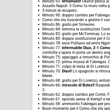
Minuto 93:
Rrhamani!!
Okafor pesca al 
Assalto Napoli. Il Como fa muro nella pr
5 minuti di recupero.
Minuto 90: doppio cambio per Fabregas
Como che sta riuscendo a gestire il van
Minuto 86: giallo per Simeone.
Minuto 84: termina le sostituzioni Cont
Minuto 83: giallo per McTominay. Lo sc
Minuto 80: doppia sostituzione per il
Minuto 78: esce Politano ed entra Ngo
Minuto 77:
infermabile Diao, 2-1 Como
controlla e spara in porta un destro a
Minuto 75: appoggio a rimorchio di Poli
Minuto 72: prima mossa di Fabregas. C
Minuto 71: colpo di testa di Di Lorenzo:
Minuto 70:
Diao!!
Lo spagnolo si ritrova
Meret.
Minuto 68: giallo per Di Lorenzo, entr
Minuto 66:
miracolo di Butez!!
Raspador
2.
Minuto 62: doppio cambio per Conte. Fu
Minuto 61: sponda aerea di Kempf e tent
Minuto 58: ammonito Fabregas per pro
Buon momento per il Como che sta sping