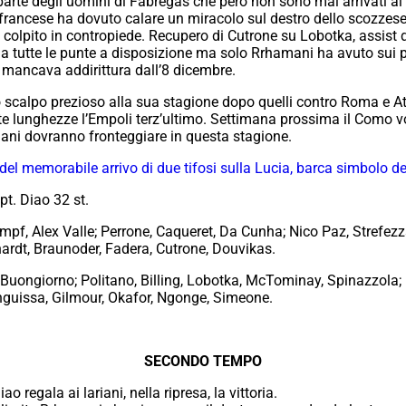
arte degli uomini di Fabregas che però non sono mai arrivati al t
francese ha dovuto calare un miracolo sul destro dello scozzese p
olpito in contropiede. Recupero di Cutrone su Lobotka, assist d
tutte le punte a disposizione ma solo Rrhamani ha avuto sui piedi
 mancava addirittura dall’8 dicembre.
 scalpo prezioso alla sua stagione dopo quelli contro Roma e Ata
e lunghezze l’Empoli terz’ultimo. Settimana prossima il Como vo
iani dovranno fronteggiare in questa stagione.
o del memorabile arrivo di due tifosi sulla Lucia, barca simbolo de
pt. Diao 32 st.
pf, Alex Valle; Perrone, Caqueret, Da Cunha; Nico Paz, Strefezza
hardt, Braunoder, Fadera, Cutrone, Douvikas.
Buongiorno; Politano, Billing, Lobotka, McTominay, Spinazzola; 
Anguissa, Gilmour, Okafor, Ngonge, Simeone.
SECONDO TEMPO
ao regala ai lariani, nella ripresa, la vittoria.