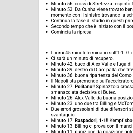
Minuto 56: cross di Strefezza respinto 
Minuto 53: Da Cunha viene trovato bene i
momento con il sinistro trovando la sc
Continua la fase di studio in questi prim
Secondo tempo che è iniziato con il pos
Comincia la ripresa
I primi 45 minuti terminano sull’1-1. G
Ci sarà un minuto di recupero.
Minuto 42: buco di Alex Valle e fuga di
Minuto 39: destro di Diao: palla che trov
Minuto 36: buona ripartenza del Como 
Il Napoli sta premendo sull’acceleratore
Minuto 27:
Politano!!
Spinazzola crossa 
smanacciata decisiva di Butez.
Minuto 26: Alex Valle da buona posizion
Minuto 23: uno due tra Billing e McTom
Due errori grossolani di due difensori
svantaggio.
Minuto 17:
Raspadori, 1-1!!
Kempf sbagl
Minuto 13: Billing ci prova con il manc
Minuto 11: punizione da posizione go