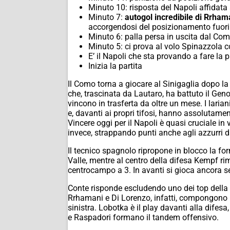
Minuto 10: risposta del Napoli affidata 
Minuto 7:
autogol incredibile di Rrhama
accorgendosi del posizionamento fuori d
Minuto 6: palla persa in uscita dal Com
Minuto 5: ci prova al volo Spinazzola co
E’ il Napoli che sta provando a fare la p
Inizia la partita
Il Como torna a giocare al Sinigaglia dopo la b
che, trascinata da Lautaro, ha battuto il Gen
vincono in trasferta da oltre un mese. I laria
e, davanti ai propri tifosi, hanno assolutamen
Vincere oggi per il Napoli è quasi cruciale in 
invece, strappando punti anche agli azzurri d
Il tecnico spagnolo ripropone in blocco la for
Valle, mentre al centro della difesa Kempf r
centrocampo a 3. In avanti si gioca ancora se
Conte risponde escludendo uno dei top della st
Rrhamani e Di Lorenzo, infatti, compongono il
sinistra. Lobotka è il play davanti alla difes
e Raspadori formano il tandem offensivo.