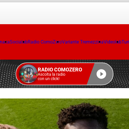
onaca
Socialab
Radio ComoZero
Variante Tremezzina
Videolab
Tur
RADIO COMOZERO
Ascolta la radio
con un click!