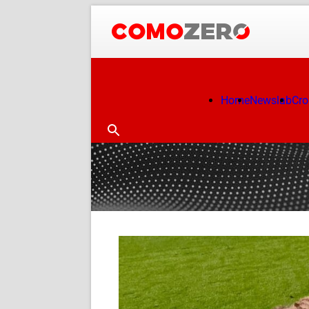
Home
Newslab
Cr