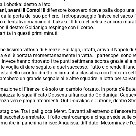
a Lobotka: destro a lato.
ni, avanti il Como!!
Il difensore kosovaro riceve palla dopo una
alla porta del suo portiere. Il retropassaggio finisce nel sacco 
o e tentativo mancino di Lukaku. Il tiro del belga è ancora murat
n il destro: Goldaniga respinge con il corpo.
artita in questi primi minuti.
ellissima vittoria di Firenze. Sul lago, infatti, arriva il Napoli d
oa e si è portata momentaneamente in vetta. I partenopei sono r
ni invece hanno ritrovato i tre punti settimana scorsa grazie alla 
te voglia di dare seguito a quel successo. Tutto ciò rende il lun
vista dello scontro diretto in cima alla classifica con l’Inter di 
arebbero un grande segnale alle altre squadre in lotta per salvar
mazione di Firenze: c’è solo un cambio forzato. In porta c’è Bute
impiazza lo squalificato Dossena affiancando Goldaniga. Caquer
nza veri e propri riferimenti. Out Douvikas e Cutrone, dentro Str
agione. Tra i pali gioca Meret. Davanti all’estremo difensore ita
 pacchetto arretrato. Il folto centrocampo a cinque vede sulle c
a, mentre in panchina finisce Anguissa, diffidato. Mctominay e l’