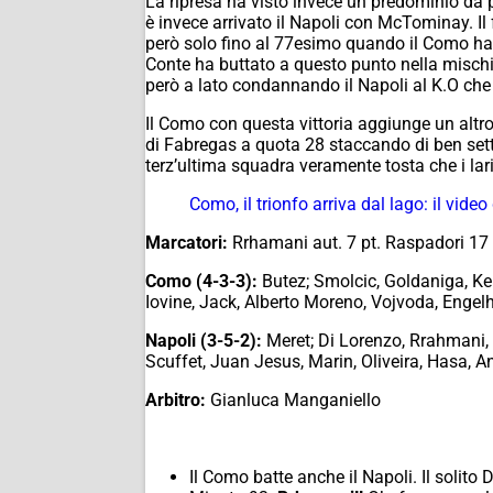
La ripresa ha visto invece un predominio da p
è invece arrivato il Napoli con McTominay. Il 
però solo fino al 77esimo quando il Como ha c
Conte ha buttato a questo punto nella mischia 
però a lato condannando il Napoli al K.O che
Il Como con questa vittoria aggiunge un altro
di Fabregas a quota 28 staccando di ben sett
terz’ultima squadra veramente tosta che i lar
Como, il trionfo arriva dal lago: il vide
Marcatori:
Rrhamani aut. 7 pt. Raspadori 17 
Como (4-3-3):
Butez; Smolcic, Goldaniga, Kem
Iovine, Jack, Alberto Moreno, Vojvoda, Engel
Napoli (3-5-2):
Meret; Di Lorenzo, Rrahmani, 
Scuffet, Juan Jesus, Marin, Oliveira, Hasa, 
Arbitro:
Gianluca Manganiello
Il Como batte anche il Napoli. Il solito Di