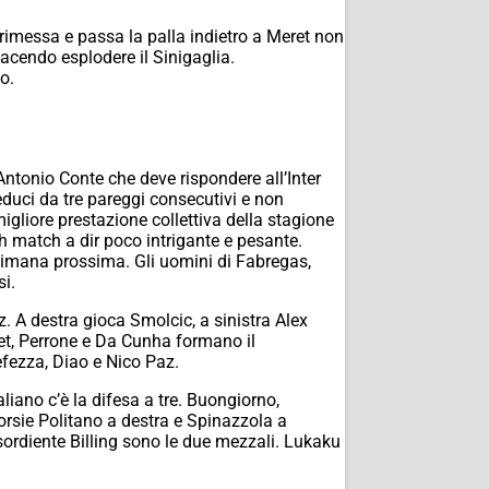
 rimessa e passa la palla indietro a Meret non
facendo esplodere il Sinigaglia.
o.
i Antonio Conte che deve rispondere all’Inter
educi da tre pareggi consecutivi e non
migliore prestazione collettiva della stagione
ch match a dir poco intrigante e pesante.
settimana prossima. Gli uomini di Fabregas,
si.
z. A destra gioca Smolcic, a sinistra Alex
et, Perrone e Da Cunha formano il
efezza, Diao e Nico Paz.
liano c’è la difesa a tre. Buongiorno,
orsie Politano a destra e Spinazzola a
esordiente Billing sono le due mezzali. Lukaku