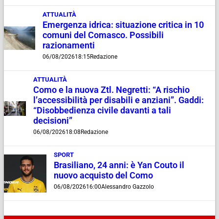
ATTUALITÀ
Emergenza idrica: situazione critica in 10
comuni del Comasco. Possibili
razionamenti
06/08/2026
18:15
Redazione
ATTUALITÀ
Como e la nuova Ztl. Negretti: “A rischio
l’accessibilità per disabili e anziani”. Gaddi:
“Disobbedienza civile davanti a tali
decisioni”
06/08/2026
18:08
Redazione
SPORT
Brasiliano, 24 anni: è Yan Couto il
nuovo acquisto del Como
06/08/2026
16:00
Alessandro Gazzolo