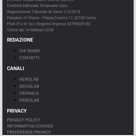
Direttore Editoriale: Emanuele Caso
Registrazione Tribunale di Como: n°2/2018
Freedom of Choice - Piazza Duomo 17, 22100 Como
PIVA Cf e N° Iscr. Registro Imprese 03799020130
Online dal 14 febbraio 2018
REDAZIONE
CHI SIAMO
CONTATTI
CANALI
NEWSLAB
SOCIALAB
CRONACA
VIDEOLAB
PRIVACY
PRIVACY POLICY
INFORMATIVA COOKIES
PREFERENZE PRIVACY