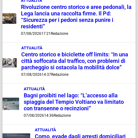
ATTUALITÀ
Rivoluzione centro storico e aree pedonali, la
Lega lancia una raccolta firme. Il Pd:
“Sicurezza per i pedoni senza punire i
residenti”
07/08/2026
17:21
Redazione
ATTUALITÀ
Centro storico e biciclette off limits: “In una
città soffocata dal traffico, con problemi di
parcheggio si ostacola la mobilità dolce”
07/08/2026
14:37
Redazione
ATTUALITÀ
Bagni proibiti nel lago: “L’accesso alla
spiaggia del Tempio Voltiano va limitato
con transenne o recinzioni”
07/08/2026
14:36
Redazione
ATTUALITÀ
Como, evade dagli arresti domiciliari