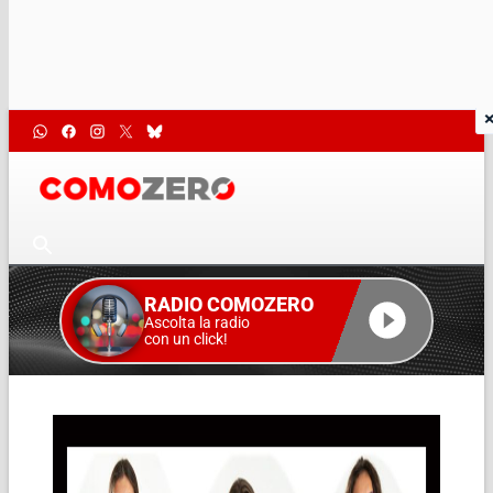
RADIO COMOZERO
Ascolta la radio
con un click!