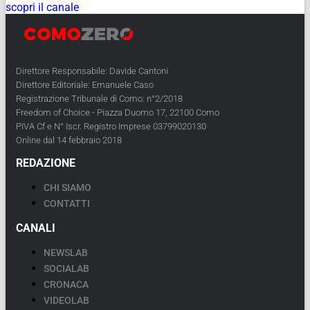
scopri il canale
Direttore Responsabile: Davide Cantoni
Direttore Editoriale: Emanuele Caso
Registrazione Tribunale di Como: n°2/2018
Freedom of Choice - Piazza Duomo 17, 22100 Como
PIVA Cf e N° Iscr. Registro Imprese 03799020130
Online dal 14 febbraio 2018
REDAZIONE
CHI SIAMO
CONTATTI
CANALI
NEWSLAB
SOCIALAB
CRONACA
VIDEOLAB