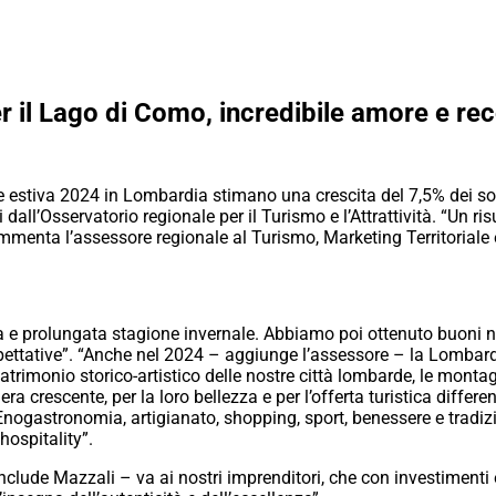
 il Lago di Como, incredibile amore e reco
gione estiva 2024 in Lombardia stimano una crescita del 7,5% dei 
 dall’Osservatorio regionale per il Turismo e l’Attrattività. “Un ri
” commenta l’assessore regionale al Turismo, Marketing Territorial
a e prolungata stagione invernale. Abbiamo poi ottenuto buoni nu
aspettative”. “Anche nel 2024 – aggiunge l’assessore – la Lomba
atrimonio storico-artistico delle nostre città lombarde, le montagn
iera crescente, per la loro bellezza e per l’offerta turistica differe
 Enogastronomia, artigianato, shopping, sport, benessere e tradizio
hospitality”.
lude Mazzali – va ai nostri imprenditori, che con investimenti 