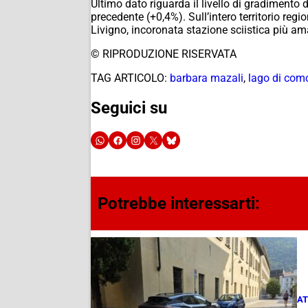
Ultimo dato riguarda il livello di gradimento d
precedente (+0,4%). Sull’intero territorio regi
Livigno, incoronata stazione sciistica più ama
© RIPRODUZIONE RISERVATA
TAG ARTICOLO:
barbara mazali
,
lago di com
Seguici su
Potrebbe interessarti:
AT