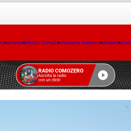
onaca
Socialab
Radio ComoZero
Variante Tremezzina
Videolab
Tur
RADIO COMOZERO
Ascolta la radio
con un click!