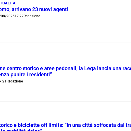
TUALITÀ
omo, arrivano 23 nuovi agenti
/08/2026
17:27
Redazione
ne centro storico e aree pedonali, la Lega lancia una racc
nza punire i residenti”
7:21
Redazione
orico e biciclette off limits: “In una città soffocata dal t