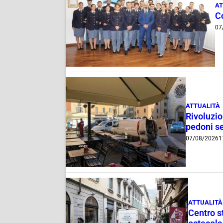
AT
C
07
ATTUALITÀ
Rivoluzio
pedoni se
07/08/2026
1
ATTUALITÀ
Centro st