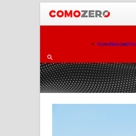
Home
Newslab
Cr