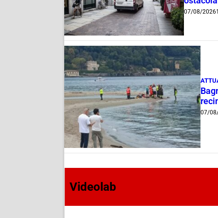
ostacola
07/08/2026
ATTU
Bagn
reci
07/08
Videolab