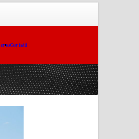
ismo
Contatti