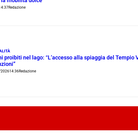
 la mobilità dolce”
14:37
Redazione
ALITÀ
i proibiti nel lago: “L’accesso alla spiaggia del Tempio 
nzioni”
/2026
14:36
Redazione