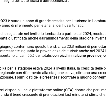
nsegna dell’autenticità e dell’eccellenza”.
l 2023 è stato un anno di grande crescita per il turismo in Lomba
anno di riferimento per le analisi dei flussi turistici.
che registrate nel territorio lombardo a partire dal 2024, mostra
n parte giustificata anche dall’allungamento della stagione inverna
-giugno) confermano questo trend: circa 23,8 milioni di pernottam
 interessante, riguarda la provenienza dei turisti: anche nel 20
resentano circa il 65% del totale,
con picchi in alcune province, 
 per la stagione estiva 2024 a livello Italia, la crescita delle p
regionale con riferimento alla stagione estiva, stimano una cresc
onale. I primi dati delle presenze riscontrate a giugno conferma
azioni disponibili nelle piattaforme online (OTA) riporta che per i
ando il trend crescente di prenotazioni last minute, si stima che i