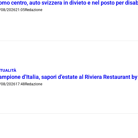
mo centro, auto svizzera in divieto e nel posto per disab
/08/2026
21:05
Redazione
TUALITÀ
mpione d’Italia, sapori d’estate al Riviera Restaurant b
/08/2026
17:48
Redazione