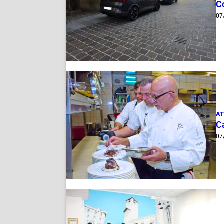
Co
07
AT
Ca
07