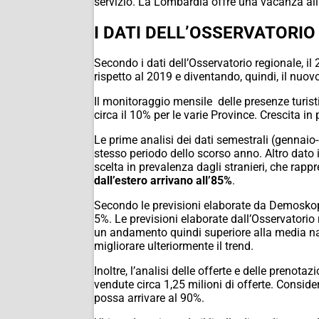
servizio. La Lombardia offre una vacanza all’i
I DATI DELL’OSSERVATORIO
Secondo i dati dell’Osservatorio regionale, i
rispetto al 2019 e diventando, quindi, il nuovo 
Il monitoraggio mensile delle presenze turisti
circa il 10% per le varie Province. Crescita i
Le prime analisi dei dati semestrali (gennaio
stesso periodo dello scorso anno. Altro dato
scelta in prevalenza dagli stranieri, che rapp
dall’estero arrivano all’85%
.
Secondo le previsioni elaborate da Demoskopika
5%. Le previsioni elaborate dall’Osservatorio 
un andamento quindi superiore alla media nazi
migliorare ulteriormente il trend.
Inoltre, l’analisi delle offerte e delle prenot
vendute circa 1,25 milioni di offerte. Consider
possa arrivare al 90%.