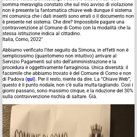
somma meraviglia constato che sul mio avviso di violazione
non è presente la fantomatica chiave web dunque il sistema
mi comunica che i dati inseriti sono errati o il documento non
è presente nel sistema. Che dire? Impossibile pagare una
contravvenzione al Comune di Como con la modalità che la
stessa istituzione indica al cittadino.
Italia, Como, 2022″
Abbiamo verificato l’iter seguito da Simona, in effetti non è
semplicissimo (quantomeno non intuitivo) arrivare al
Servizio Pagamenti sul sito dell’amministrazione e la
procedura è oggettivamente farraginosa. Unica diversità: il
facsimile che abbiamo trovato è del Comune di Como e non
di Padova (
qui
). Per il resto, niente da dire. La “Chiave Web”,
questo è il punto nodale, non c’è sulla multa-tagliando. Così i
giorni passano, sono massimo cinque, e la riduzione del 30%
sulla contravvenzione rischia di saltare. Già.