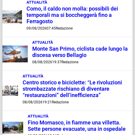
ATTUALITÀ
Como, il caldo non molla: possibili dei
temporali ma si boccheggerà fino a
Ferragosto
09/08/2026
07:45
Redazione
ATTUALITÀ
Monte San Primo, ciclista cade lungo la
discesa verso Bellagio
08/08/2026
19:37
Redazione
ATTUALITÀ
Centro storico e biciclette: “Le rivoluzioni
strombazzate rischiano di diventare
“restaurazioni” dell’inefficienza”
08/08/2026
19:21
Redazione
ATTUALITÀ
Fino Mornasco, in fiamme una villetta.
Sette persone evacuate, una in ospedale