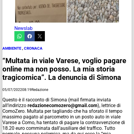
Newslab
AMBIENTE
,
CRONACA
“Multata in viale Varese, voglio pagare
online ma non posso. La mia storia
tragicomica”. La denuncia di Simona
05/07/2022
08:19
Redazione
Questo è il racconto di Simona (mail firmata inviata
all’indirizzo
redazionecomozero@gmail.com
), lettrice di
ComoZero. Multata per tagliando che ha sforato il tempo
massimo pagato al parcometro in un posto auto in viale
Varese a Como, ha tentato di pagare la contravvenzione di
18.20 euro comminata dall’ausiliare del traffico. Tutto
normale, nessuna polemica, ma da qui ecco la “mia