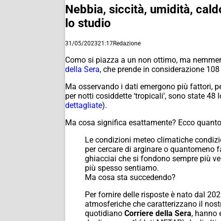
Nebbia, siccità, umidità, cald
lo studio
31/05/2023
21:17
Redazione
Como si piazza a un non ottimo, ma nemmeno 
della Sera
, che prende in considerazione 108 
Ma osservando i dati emergono più fattori, p
per notti cosiddette ‘tropicali’, sono state 4
dettagliate
).
Ma cosa significa esattamente? Ecco quanto
Le condizioni meteo climatiche condizio
per cercare di arginare o quantomeno fa
ghiacciai che si fondono sempre più ve
più spesso sentiamo.
Ma cosa sta succedendo?
Per fornire delle risposte è nato dal 202
atmosferiche che caratterizzano il nost
quotidiano
Corriere della Sera
, hanno 