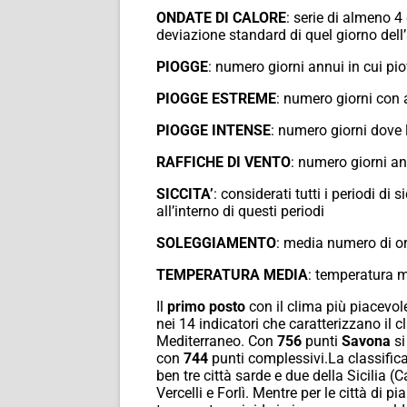
ONDATE DI CALORE
: serie di almeno 4
deviazione standard di quel giorno dell’
PIOGGE
: numero giorni annui in cui 
PIOGGE ESTREME
: numero giorni con
PIOGGE INTENSE
: numero giorni dove 
RAFFICHE DI VENTO
: numero giorni a
SICCITA’
: considerati tutti i periodi d
all’interno di questi periodi
SOLEGGIAMENTO
: media numero di o
TEMPERATURA MEDIA
: temperatura m
Il
primo posto
con il clima più piacevol
nei 14 indicatori che caratterizzano il 
Mediterraneo. Con
756
punti
Savona
s
con
744
punti complessivi.
La classifica
ben tre città sarde e due della Sicilia 
Vercelli e Forlì. Mentre per le città di 