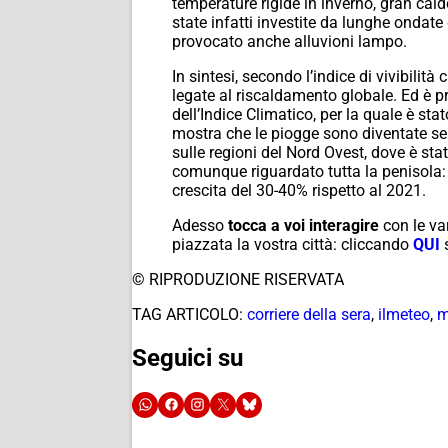
temperature rigide in inverno, gran cald
state infatti investite da lunghe ondate
provocato anche alluvioni lampo.
In sintesi, secondo l’indice di vivibilit
legate al riscaldamento globale. Ed è pr
dell’Indice Climatico, per la quale è sta
mostra che le piogge sono diventate semp
sulle regioni del Nord Ovest, dove è sta
comunque riguardato tutta la penisola: c
crescita del 30-40% rispetto al 2021.
Adesso
tocca a voi interagire
con le va
piazzata la vostra città: cliccando
QUI
© RIPRODUZIONE RISERVATA
TAG ARTICOLO:
corriere della sera
,
ilmeteo
,
m
Seguici su