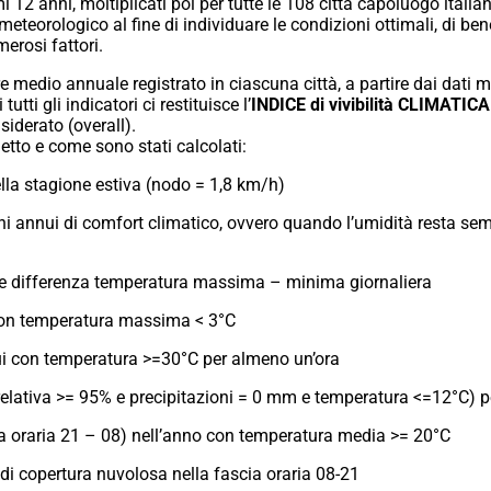
 12 anni, moltiplicati poi per tutte le 108 città capoluogo italian
meteorologico al fine di individuare le condizioni ottimali, di ben
erosi fattori.
re medio annuale registrato in ciascuna città, a partire dai dati m
utti gli indicatori ci restituisce l’
INDICE di vivibilità CLIMATIC
siderato (overall).
getto e come sono stati calcolati:
ella stagione estiva (nodo = 1,8 km/h)
ni annui di comfort climatico, ovvero quando l’umidità resta semp
e differenza temperatura massima – minima giornaliera
con temperatura massima < 3°C
ui con temperatura >=30°C per almeno un’ora
 relativa >= 95% e precipitazioni = 0 mm e temperatura <=12°C) 
ia oraria 21 – 08) nell’anno con temperatura media >= 20°C
di copertura nuvolosa nella fascia oraria 08-21