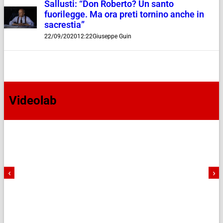
Sallusti: “Don Roberto? Un santo
fuorilegge. Ma ora preti tornino anche in
sacrestia”
22/09/2020
12:22
Giuseppe Guin
Videolab
‹
›