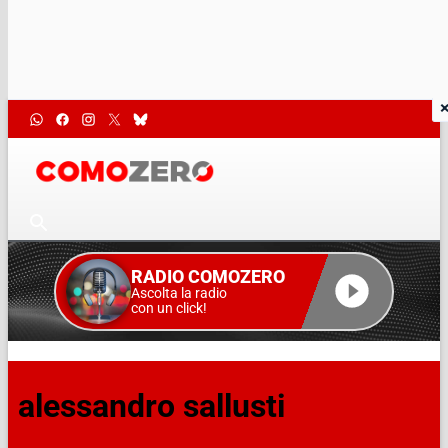
RADIO COMOZERO
Ascolta la radio
con un click!
alessandro sallusti