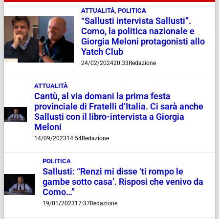
ATTUALITÀ
,
POLITICA
“Sallusti intervista Sallusti”.
Como, la politica nazionale e
Giorgia Meloni protagonisti allo
Yatch Club
24/02/2024
20:33
Redazione
ATTUALITÀ
Cantù, al via domani la prima festa
provinciale di Fratelli d’Italia. Ci sarà anche
Sallusti con il libro-intervista a Giorgia
Meloni
14/09/2023
14:54
Redazione
POLITICA
Sallusti: “Renzi mi disse ‘ti rompo le
gambe sotto casa’. Risposi che venivo da
Como…”
19/01/2023
17:37
Redazione