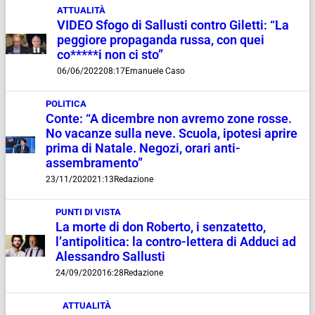
ATTUALITÀ
VIDEO Sfogo di Sallusti contro Giletti: “La
peggiore propaganda russa, con quei
co*****i non ci sto”
06/06/2022
08:17
Emanuele Caso
POLITICA
Conte: “A dicembre non avremo zone rosse.
No vacanze sulla neve. Scuola, ipotesi aprire
prima di Natale. Negozi, orari anti-
assembramento”
23/11/2020
21:13
Redazione
PUNTI DI VISTA
La morte di don Roberto, i senzatetto,
l’antipolitica: la contro-lettera di Adduci ad
Alessandro Sallusti
24/09/2020
16:28
Redazione
ATTUALITÀ