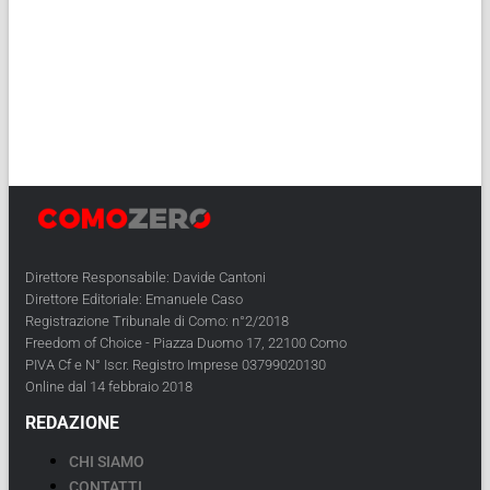
Direttore Responsabile: Davide Cantoni
Direttore Editoriale: Emanuele Caso
Registrazione Tribunale di Como: n°2/2018
Freedom of Choice - Piazza Duomo 17, 22100 Como
PIVA Cf e N° Iscr. Registro Imprese 03799020130
Online dal 14 febbraio 2018
REDAZIONE
CHI SIAMO
CONTATTI