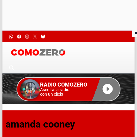
RADIO COMOZERO
Ascolta la radio
con un click!
amanda cooney