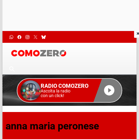
RADIO COMOZERO
Ascolta la radio
con un click!
anna maria peronese