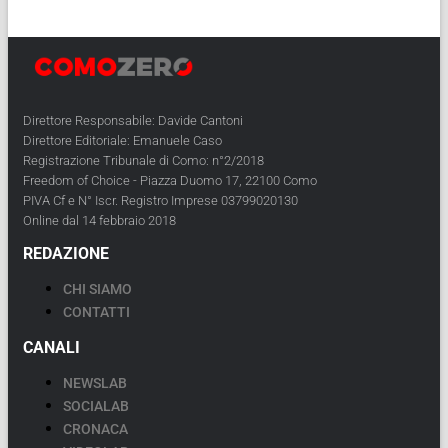
Direttore Responsabile: Davide Cantoni
Direttore Editoriale: Emanuele Caso
Registrazione Tribunale di Como: n°2/2018
Freedom of Choice - Piazza Duomo 17, 22100 Como
PIVA Cf e N° Iscr. Registro Imprese 03799020130
Online dal 14 febbraio 2018
REDAZIONE
CHI SIAMO
CONTATTI
CANALI
NEWSLAB
SOCIALAB
CRONACA