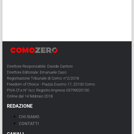
Direttore Responsabile: Davide Cantoni
Direttore Editoriale: Emanuele Caso
Registrazione Tribunale di Como: n°2/2018
Freedom of Choice - Piazza Duomo 17, 22100 Como
PIVA Cf e N° Iscr. Registro Imprese 03799020130
Online dal 14 febbraio 2018
REDAZIONE
CHI SIAMO
CONTATTI