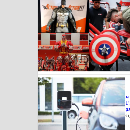
AT
L’
p
21