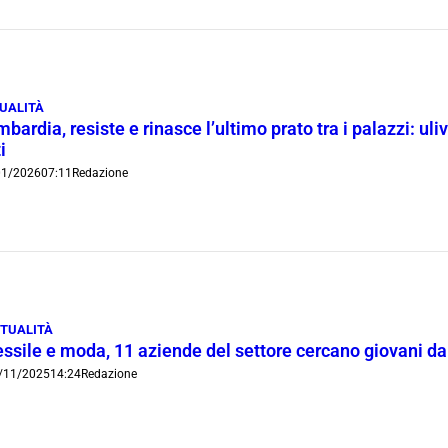
UALITÀ
bardia, resiste e rinasce l’ultimo prato tra i palazzi: uliv
i
01/2026
07:11
Redazione
TUALITÀ
essile e moda, 11 aziende del settore cercano giovani 
/11/2025
14:24
Redazione