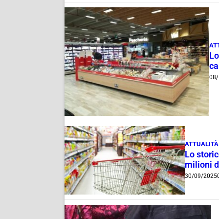
AT
Lo
ca
08/
ATTUALITÀ
Lo stori
milioni 
30/09/2025