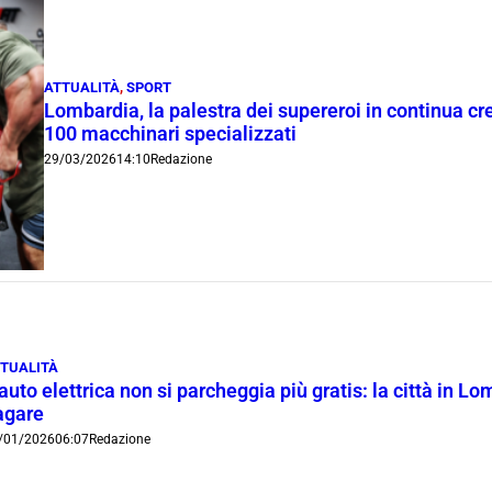
ATTUALITÀ
,
SPORT
Lombardia, la palestra dei supereroi in continua cr
100 macchinari specializzati
29/03/2026
14:10
Redazione
TUALITÀ
auto elettrica non si parcheggia più gratis: la città in Lo
agare
/01/2026
06:07
Redazione