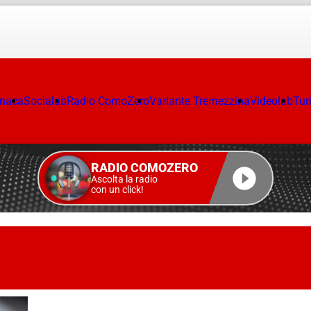
onaca
Socialab
Radio ComoZero
Variante Tremezzina
Videolab
Tur
RADIO COMOZERO
Ascolta la radio
con un click!