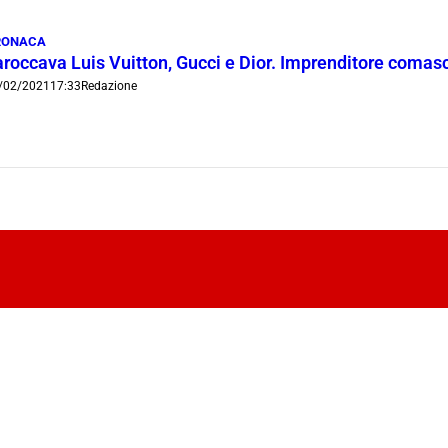
RONACA
aroccava Luis Vuitton, Gucci e Dior. Imprenditore comas
/02/2021
17:33
Redazione