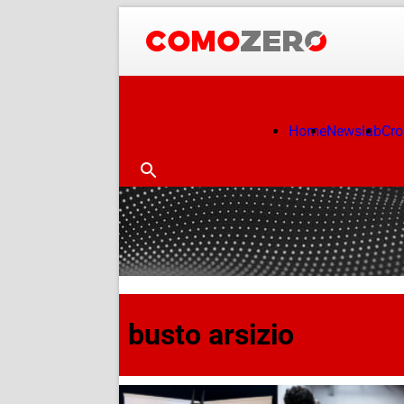
Home
Newslab
Cr
busto arsizio