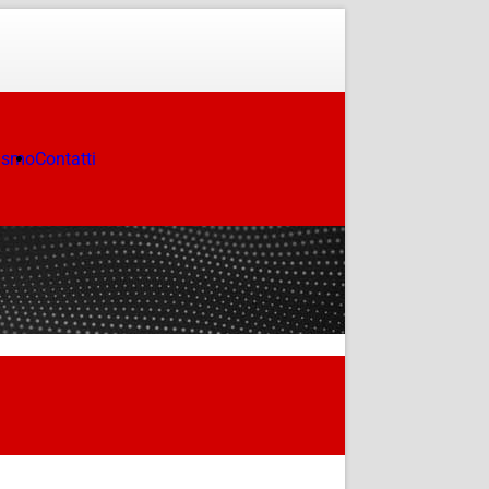
ismo
Contatti