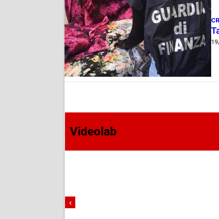
C
T
19
Videolab
‹