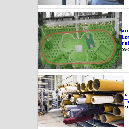
ATT
Lom
nat
08/
AT
T
08