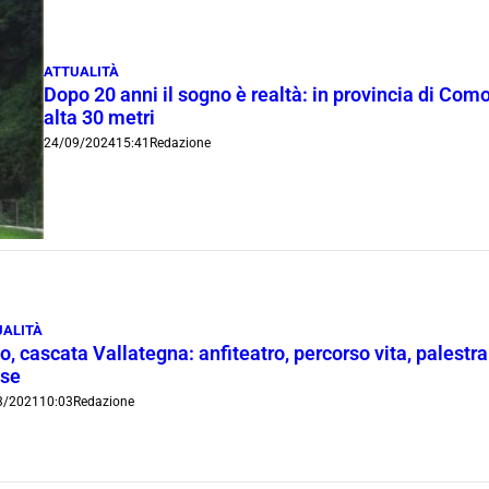
ATTUALITÀ
Dopo 20 anni il sogno è realtà: in provincia di Com
alta 30 metri
24/09/2024
15:41
Redazione
UALITÀ
o, cascata Vallategna: anfiteatro, percorso vita, palestra d
se
3/2021
10:03
Redazione