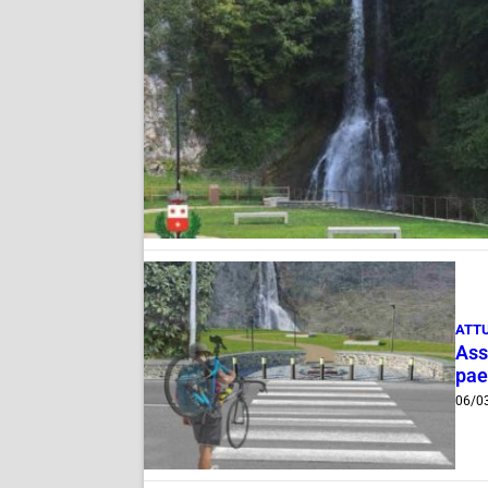
ATT
Ass
pae
06/0