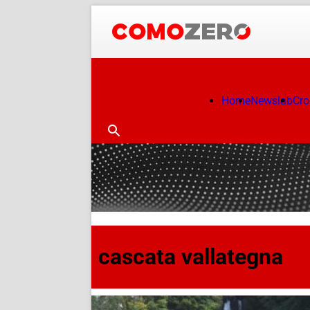
Home
Newslab
Cr
cascata vallategna