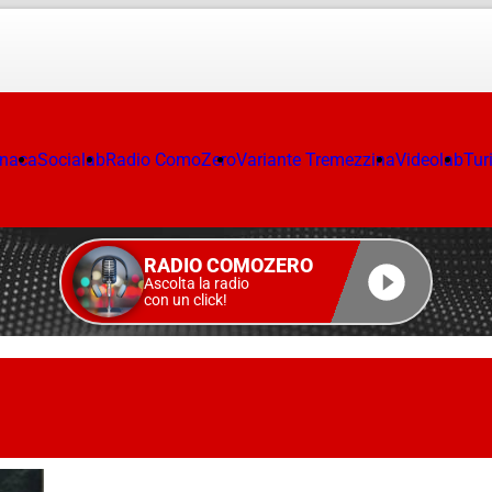
onaca
Socialab
Radio ComoZero
Variante Tremezzina
Videolab
Tur
RADIO COMOZERO
Ascolta la radio
con un click!