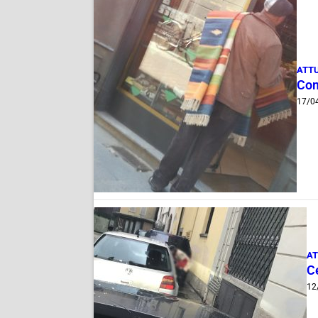
ATT
Com
17/0
AT
Ce
12