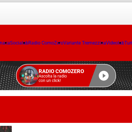
onaca
Socialab
Radio ComoZero
Variante Tremezzina
Videolab
Tur
RADIO COMOZERO
Ascolta la radio
con un click!