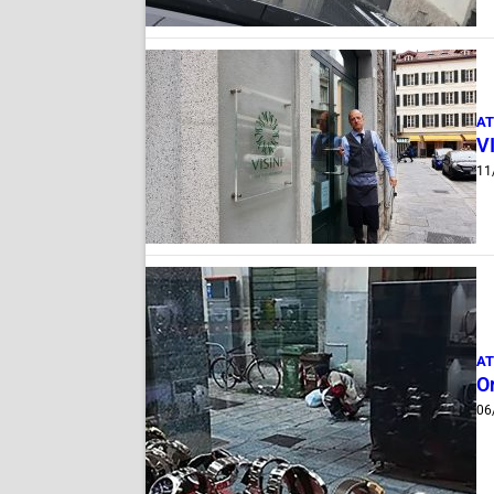
AT
VI
11
AT
O
06