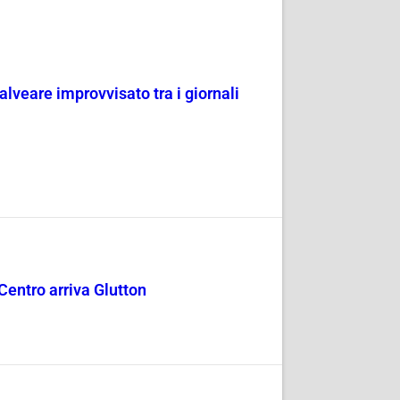
veare improvvisato tra i giornali
 Centro arriva Glutton