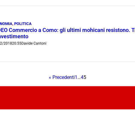
NOMIA
,
POLITICA
EO Commercio a Como: gli ultimi mohicani resistono. Tra 
investimento
02/2018
20:55
Davide Cantoni
« Precedenti
1
…
4
5