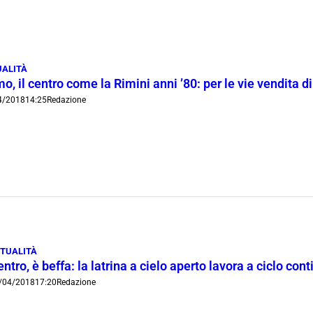
UALITÀ
o, il centro come la Rimini anni ’80: per le vie vendita di
4/2018
14:25
Redazione
TUALITÀ
ntro, è beffa: la latrina a cielo aperto lavora a ciclo co
/04/2018
17:20
Redazione