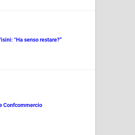
isini: “Ha senso restare?”
mo e Confcommercio