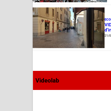
ECO
VID
d’
21/
Videolab