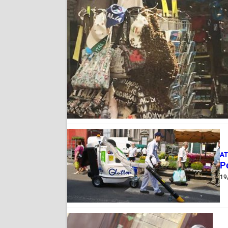
AT
Pe
19