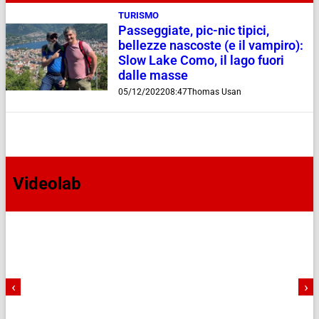
TURISMO
Passeggiate, pic-nic tipici,
bellezze nascoste (e il vampiro):
Slow Lake Como, il lago fuori
dalle masse
05/12/2022
08:47
Thomas Usan
Videolab
‹
›