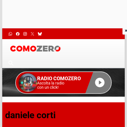
RADIO COMOZERO
Ascolta la radio
con un click!
daniele corti