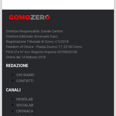
Direttore Responsabile: Davide Cantoni
Direttore Editoriale: Emanuele Caso
Registrazione Tribunale di Como: n°2/2018
Freedom of Choice - Piazza Duomo 17, 22100 Como
PIVA Cf e N° Iscr. Registro Imprese 03799020130
Online dal 14 febbraio 2018
REDAZIONE
CHI SIAMO
CONTATTI
CANALI
NEWSLAB
SOCIALAB
CRONACA