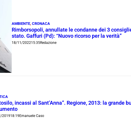
AMBIENTE
,
CRONACA
Rimborsopoli, annullate le condanne dei 3 consiglie
stato. Gaffuri (Pd): “Nuovo ricorso per la verità”
18/11/2022
15:35
Redazione
TICA
osilo, incassi al Sant’Anna”. Regione, 2013: la grande bu
umento
2/2019
18:19
Emanuele Caso