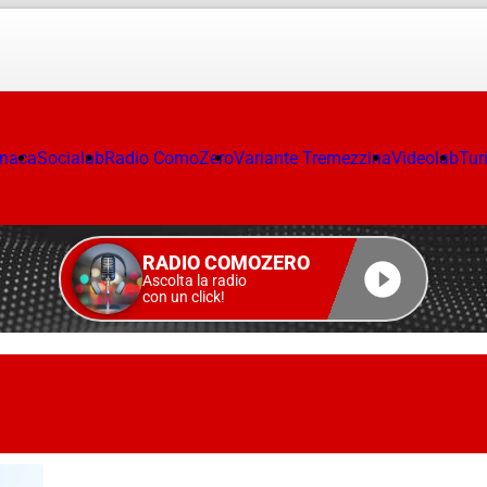
onaca
Socialab
Radio ComoZero
Variante Tremezzina
Videolab
Tur
RADIO COMOZERO
Ascolta la radio
con un click!