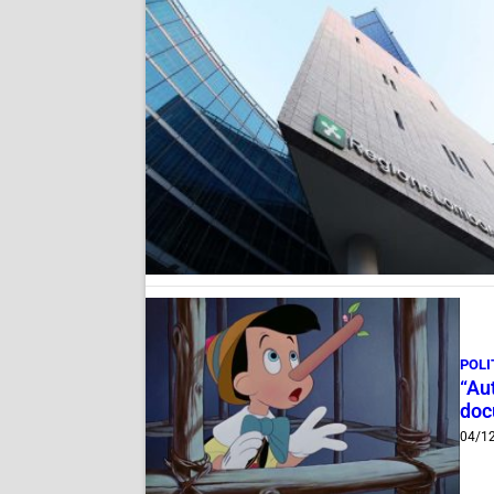
POLI
“Aut
doc
04/1