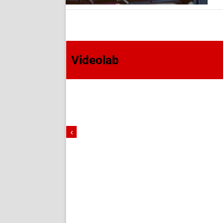
Videolab
‹