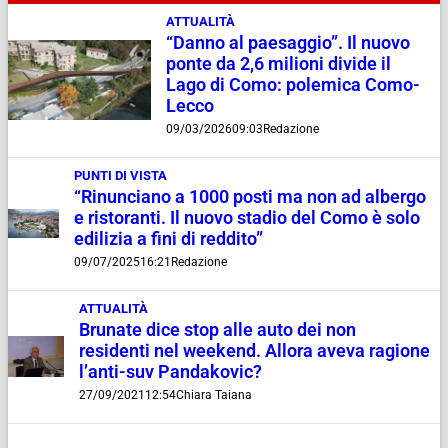
ATTUALITÀ
“Danno al paesaggio”. Il nuovo
ponte da 2,6 milioni divide il
Lago di Como: polemica Como-
Lecco
09/03/2026
09:03
Redazione
PUNTI DI VISTA
“Rinunciano a 1000 posti ma non ad albergo
e ristoranti. Il nuovo stadio del Como è solo
edilizia a fini di reddito”
09/07/2025
16:21
Redazione
ATTUALITÀ
Brunate dice stop alle auto dei non
residenti nel weekend. Allora aveva ragione
l’anti-suv Pandakovic?
27/09/2021
12:54
Chiara Taiana