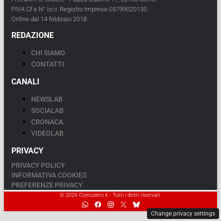
PIVA Cf e N° Iscr. Registro Imprese 03799020130
Online dal 14 febbraio 2018
REDAZIONE
CHI SIAMO
CONTATTI
CANALI
NEWSLAB
SOCIALAB
CRONACA
VIDEOLAB
PRIVACY
PRIVACY POLICY
INFORMATIVA COOKIES
PREFERENZE PRIVACY
© 2026 Comozero.it - Tutti i diritti riservati.
Change privacy settings