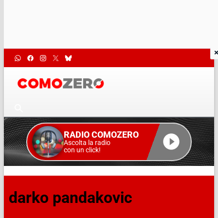
RADIO COMOZERO
Ascolta la radio
con un click!
darko pandakovic