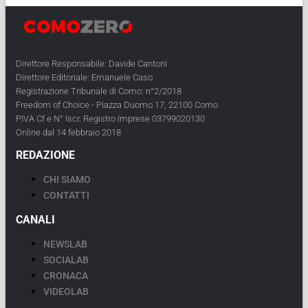
Direttore Responsabile: Davide Cantoni
Direttore Editoriale: Emanuele Caso
Registrazione Tribunale di Como: n°2/2018
Freedom of Choice - Piazza Duomo 17, 22100 Como
PIVA Cf e N° Iscr. Registro Imprese 03799020130
Online dal 14 febbraio 2018
REDAZIONE
CHI SIAMO
CONTATTI
CANALI
NEWSLAB
SOCIALAB
CRONACA
VIDEOLAB