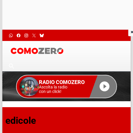
RADIO COMOZERO
Ascolta la radio
con un click!
edicole