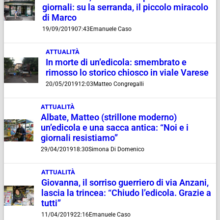
giornali: su la serranda, il piccolo miracolo
di Marco
19/09/2019
07:43
Emanuele Caso
ATTUALITÀ
In morte di un’edicola: smembrato e
rimosso lo storico chiosco in viale Varese
20/05/2019
12:03
Matteo Congregalli
ATTUALITÀ
Albate, Matteo (strillone moderno)
un’edicola e una sacca antica: “Noi e i
giornali resistiamo”
29/04/2019
18:30
Simona Di Domenico
ATTUALITÀ
Giovanna, il sorriso guerriero di via Anzani,
lascia la trincea: “Chiudo l’edicola. Grazie a
tutti”
11/04/2019
22:16
Emanuele Caso