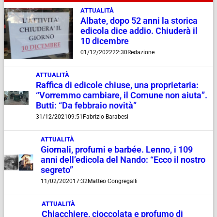
ATTUALITÀ
Albate, dopo 52 anni la storica
edicola dice addio. Chiuderà il
10 dicembre
01/12/2022
22:30
Redazione
ATTUALITÀ
Raffica di edicole chiuse, una proprietaria:
“Vorremmo cambiare, il Comune non aiuta”.
Butti: “Da febbraio novità”
31/12/2021
09:51
Fabrizio Barabesi
ATTUALITÀ
Giornali, profumi e barbée. Lenno, i 109
anni dell’edicola del Nando: “Ecco il nostro
segreto”
11/02/2020
17:32
Matteo Congregalli
ATTUALITÀ
Chiacchiere, cioccolata e profumo di