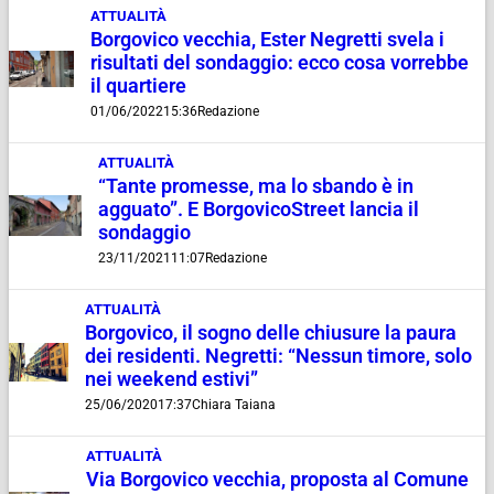
ATTUALITÀ
Borgovico vecchia, Ester Negretti svela i
risultati del sondaggio: ecco cosa vorrebbe
il quartiere
01/06/2022
15:36
Redazione
ATTUALITÀ
“Tante promesse, ma lo sbando è in
agguato”. E BorgovicoStreet lancia il
sondaggio
23/11/2021
11:07
Redazione
ATTUALITÀ
Borgovico, il sogno delle chiusure la paura
dei residenti. Negretti: “Nessun timore, solo
nei weekend estivi”
25/06/2020
17:37
Chiara Taiana
ATTUALITÀ
Via Borgovico vecchia, proposta al Comune