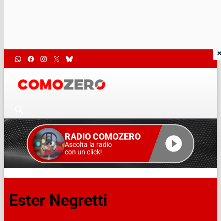
RADIO COMOZERO
Ascolta la radio
con un click!
Ester Negretti