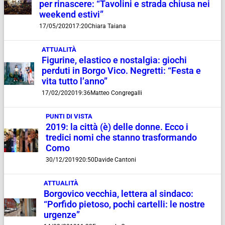
per rinascere: “Tavolini e strada chiusa nei
weekend estivi”
17/05/2020
17:20
Chiara Taiana
ATTUALITÀ
Figurine, elastico e nostalgia: giochi
perduti in Borgo Vico. Negretti: “Festa e
vita tutto l’anno”
17/02/2020
19:36
Matteo Congregalli
PUNTI DI VISTA
2019: la città (è) delle donne. Ecco i
tredici nomi che stanno trasformando
Como
30/12/2019
20:50
Davide Cantoni
ATTUALITÀ
Borgovico vecchia, lettera al sindaco:
“Porfido pietoso, pochi cartelli: le nostre
urgenze”