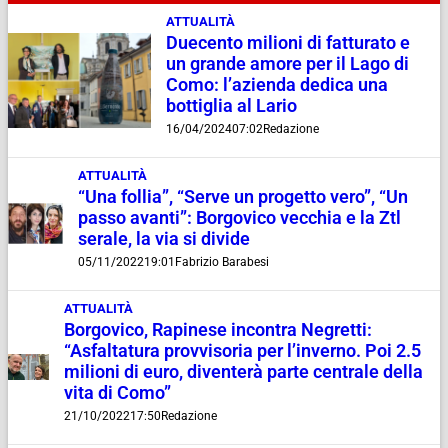
ATTUALITÀ
Duecento milioni di fatturato e
un grande amore per il Lago di
Como: l’azienda dedica una
bottiglia al Lario
16/04/2024
07:02
Redazione
ATTUALITÀ
“Una follia”, “Serve un progetto vero”, “Un
passo avanti”: Borgovico vecchia e la Ztl
serale, la via si divide
05/11/2022
19:01
Fabrizio Barabesi
ATTUALITÀ
Borgovico, Rapinese incontra Negretti:
“Asfaltatura provvisoria per l’inverno. Poi 2.5
milioni di euro, diventerà parte centrale della
vita di Como”
21/10/2022
17:50
Redazione