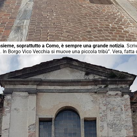
 insieme, soprattutto a Como, è sempre una grande notizia
. Scr
ti. In Borgo Vico Vecchia si muove una piccola tribù”. Vera, fatta d