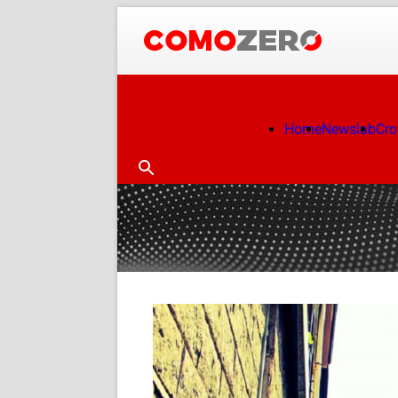
Home
Newslab
Cr