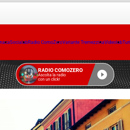
onaca
Socialab
Radio ComoZero
Variante Tremezzina
Videolab
Tur
RADIO COMOZERO
Ascolta la radio
con un click!