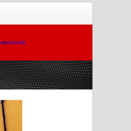
ismo
Contatti