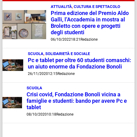
ATTUALITÀ
,
CULTURA E SPETTACOLO
Prima edizione del Premio Aldo
Galli, l’Accademia in mostra al
Broletto con opere e progetti
degli studenti
06/10/2022
18:21
Redazione
SCUOLA
,
SOLIDARIETÀ E SOCIALE
Pc e tablet per oltre 60 studenti comaschi:
un aiuto enorme da Fondazione Bonoli
26/11/2020
12:15
Redazione
SCUOLA
Crisi covid, Fondazione Bonoli vicina a
famiglie e studenti: bando per avere Pc e
tablet
08/10/2020
10:18
Redazione