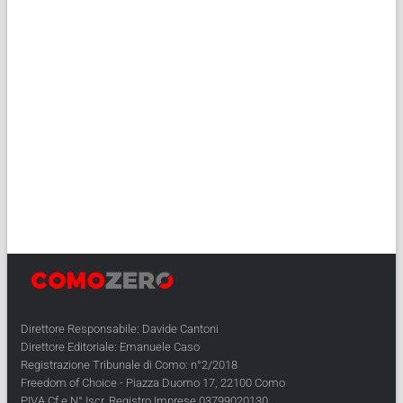
Direttore Responsabile: Davide Cantoni
Direttore Editoriale: Emanuele Caso
Registrazione Tribunale di Como: n°2/2018
Freedom of Choice - Piazza Duomo 17, 22100 Como
PIVA Cf e N° Iscr. Registro Imprese 03799020130