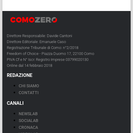
Direttore Responsabile: Davide Cantoni
Direttore Editoriale: Emanuele Caso
Registrazione Tribunale di Como: n°2/2018
Freedom of Choice - Piazza Duomo 17, 22100 Como
PIVA Cf e N° Iscr. Registro Imprese 03799020130
Online dal 14 febbraio 2018
REDAZIONE
CHI SIAMO
CONTATTI
CANALI
NEWSLAB
SOCIALAB
CRONACA