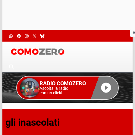
RADIO COMOZERO
Ascolta la radio
con un click!
gli inascolati