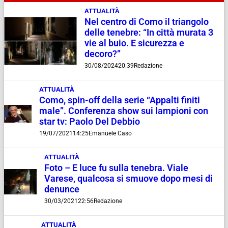
ATTUALITÀ
Nel centro di Como il triangolo
delle tenebre: “In città murata 3
vie al buio. E sicurezza e
decoro?”
30/08/2024
20:39
Redazione
ATTUALITÀ
Como, spin-off della serie “Appalti finiti
male”. Conferenza show sui lampioni con
star tv: Paolo Del Debbio
19/07/2021
14:25
Emanuele Caso
ATTUALITÀ
Foto – E luce fu sulla tenebra. Viale
Varese, qualcosa si smuove dopo mesi di
denunce
30/03/2021
22:56
Redazione
ATTUALITÀ