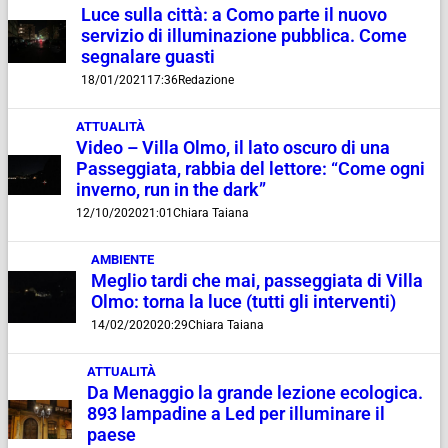
Luce sulla città: a Como parte il nuovo
servizio di illuminazione pubblica. Come
segnalare guasti
18/01/2021
17:36
Redazione
ATTUALITÀ
Video – Villa Olmo, il lato oscuro di una
Passeggiata, rabbia del lettore: “Come ogni
inverno, run in the dark”
12/10/2020
21:01
Chiara Taiana
AMBIENTE
Meglio tardi che mai, passeggiata di Villa
Olmo: torna la luce (tutti gli interventi)
14/02/2020
20:29
Chiara Taiana
ATTUALITÀ
Da Menaggio la grande lezione ecologica.
893 lampadine a Led per illuminare il
paese