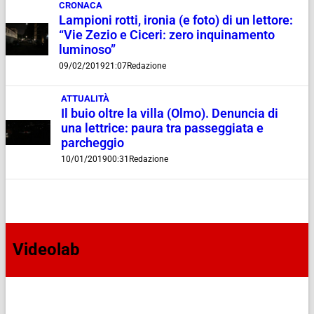
CRONACA
Lampioni rotti, ironia (e foto) di un lettore:
“Vie Zezio e Ciceri: zero inquinamento
luminoso”
09/02/2019
21:07
Redazione
ATTUALITÀ
Il buio oltre la villa (Olmo). Denuncia di
una lettrice: paura tra passeggiata e
parcheggio
10/01/2019
00:31
Redazione
Videolab