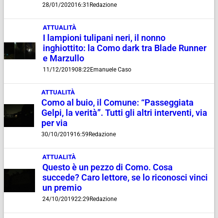
28/01/2020
16:31
Redazione
ATTUALITÀ
I lampioni tulipani neri, il nonno
inghiottito: la Como dark tra Blade Runner
e Marzullo
11/12/2019
08:22
Emanuele Caso
ATTUALITÀ
Como al buio, il Comune: “Passeggiata
Gelpi, la verità”. Tutti gli altri interventi, via
per via
30/10/2019
16:59
Redazione
ATTUALITÀ
Questo è un pezzo di Como. Cosa
succede? Caro lettore, se lo riconosci vinci
un premio
24/10/2019
22:29
Redazione