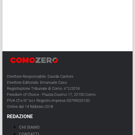
Direttore Responsabile: Davide Cantoni
Direttore Editoriale: Emanuele Caso
Registrazione Tribunale di Como: n°2/2018
Freedom of Choice - Piazza Duomo 17, 22100 Como
PIVA Cf e N° Iscr. Registro Imprese 03799020130
Online dal 14 febbraio 2018
REDAZIONE
CHI SIAMO
CONTATTI