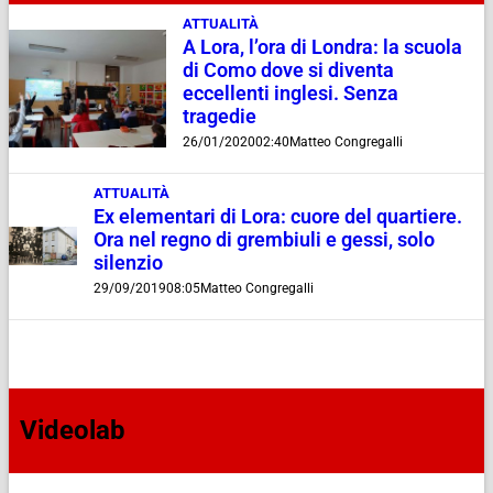
ATTUALITÀ
A Lora, l’ora di Londra: la scuola
di Como dove si diventa
eccellenti inglesi. Senza
tragedie
26/01/2020
02:40
Matteo Congregalli
ATTUALITÀ
Ex elementari di Lora: cuore del quartiere.
Ora nel regno di grembiuli e gessi, solo
silenzio
29/09/2019
08:05
Matteo Congregalli
Videolab