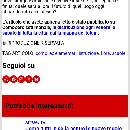
dove stringere amicizie e crescere insieme. Quell’epoca è
finita: quale sarà allora il futuro di quel luogo oggi
abbandonato a se stesso?
L’articolo che avete appena letto è stato pubblicato su
ComoZero settimanale,
in distribuzione ogni venerdì e
sabato in tutta la città: qui la mappa dei totem.
© RIPRODUZIONE RISERVATA
TAG ARTICOLO:
como
,
ex elementari
,
istruzione
,
Lora
,
scuole
Seguici su
Potrebbe interessarti:
ATTUALITÀ
Como, tutti in sella contro le nuove regole