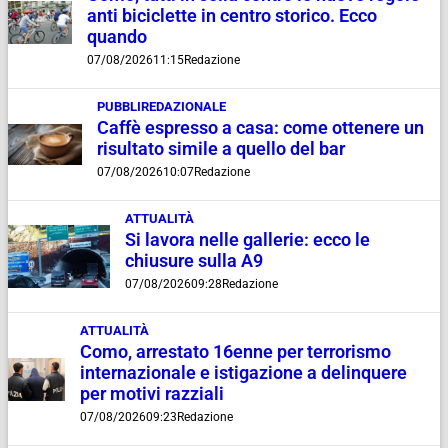
anti biciclette in centro storico. Ecco
quando
07/08/2026
11:15
Redazione
PUBBLIREDAZIONALE
Caffè espresso a casa: come ottenere un
risultato simile a quello del bar
07/08/2026
10:07
Redazione
ATTUALITÀ
Si lavora nelle gallerie: ecco le
chiusure sulla A9
07/08/2026
09:28
Redazione
ATTUALITÀ
Como, arrestato 16enne per terrorismo
internazionale e istigazione a delinquere
per motivi razziali
07/08/2026
09:23
Redazione