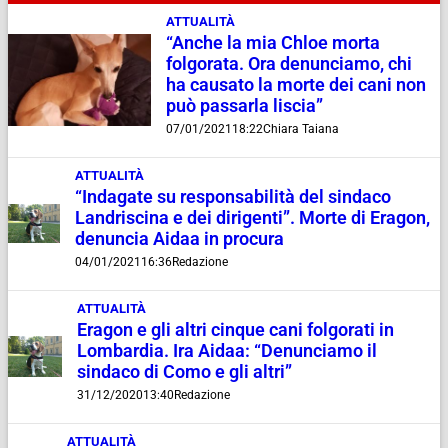
ATTUALITÀ
“Anche la mia Chloe morta
folgorata. Ora denunciamo, chi
ha causato la morte dei cani non
può passarla liscia”
07/01/2021
18:22
Chiara Taiana
ATTUALITÀ
“Indagate su responsabilità del sindaco
Landriscina e dei dirigenti”. Morte di Eragon,
denuncia Aidaa in procura
04/01/2021
16:36
Redazione
ATTUALITÀ
Eragon e gli altri cinque cani folgorati in
Lombardia. Ira Aidaa: “Denunciamo il
sindaco di Como e gli altri”
31/12/2020
13:40
Redazione
ATTUALITÀ