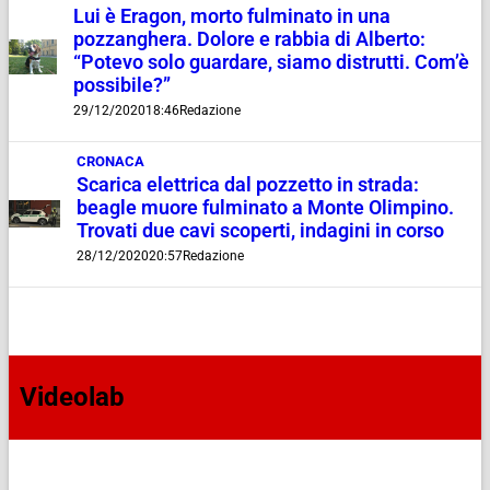
Lui è Eragon, morto fulminato in una
pozzanghera. Dolore e rabbia di Alberto:
“Potevo solo guardare, siamo distrutti. Com’è
possibile?”
29/12/2020
18:46
Redazione
CRONACA
Scarica elettrica dal pozzetto in strada:
beagle muore fulminato a Monte Olimpino.
Trovati due cavi scoperti, indagini in corso
28/12/2020
20:57
Redazione
Videolab