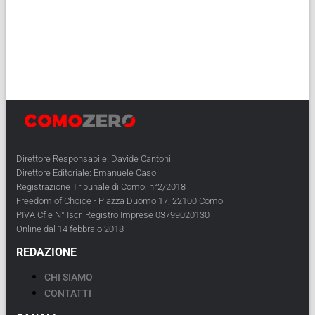
Direttore Responsabile: Davide Cantoni
Direttore Editoriale: Emanuele Caso
Registrazione Tribunale di Como: n°2/2018
Freedom of Choice - Piazza Duomo 17, 22100 Como
PIVA Cf e N° Iscr. Registro Imprese 03799020130
Online dal 14 febbraio 2018
REDAZIONE
CHI SIAMO
CONTATTI