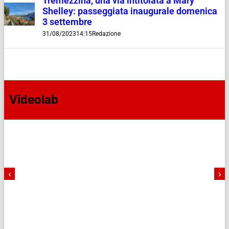
Tremezzina, una via intitolata a Mary
Shelley: passeggiata inaugurale domenica
3 settembre
31/08/2023
14:15
Redazione
Videolab
‹
›