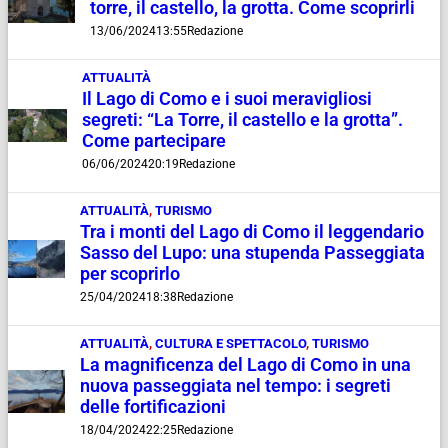
torre, il castello, la grotta. Come scoprirli
13/06/2024
13:55
Redazione
ATTUALITÀ
Il Lago di Como e i suoi meravigliosi
segreti: “La Torre, il castello e la grotta”.
Come partecipare
06/06/2024
20:19
Redazione
ATTUALITÀ
,
TURISMO
Tra i monti del Lago di Como il leggendario
Sasso del Lupo: una stupenda Passeggiata
per scoprirlo
25/04/2024
18:38
Redazione
ATTUALITÀ
,
CULTURA E SPETTACOLO
,
TURISMO
La magnificenza del Lago di Como in una
nuova passeggiata nel tempo: i segreti
delle fortificazioni
18/04/2024
22:25
Redazione