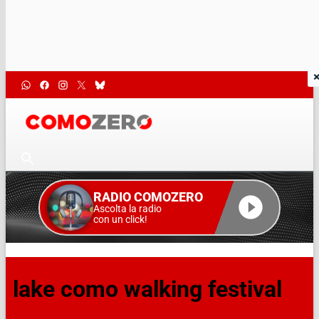
RADIO COMOZERO
Ascolta la radio
con un click!
lake como walking festival