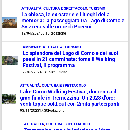
ATTUALITÀ
,
CULTURA E SPETTACOLO
,
TURISMO
La chiesa, le ex osterie e i luoghi della
memoria: la passeggiata tra Lago di Como e
Svizzera sulle orme di Puccini
12/04/2024
07:10
Redazione
AMBIENTE
,
ATTUALITÀ
,
TURISMO
Lo splendore del Lago di Como e dei suoi
paesi in 21 camminate: torna il Walking
Festival, il programma
27/02/2024
13:16
Redazione
ATTUALITÀ
,
CULTURA E SPETTACOLO
Lake Como Walking Festival, domenica il
gran finale in Tremezzina. Un 2023 d’oro:
venti tappe sold.out con 2mila partecipanti
03/11/2023
17:30
Redazione
ATTUALITÀ
,
CULTURA E SPETTACOLO