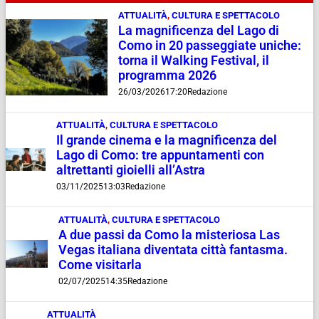
ATTUALITÀ
,
CULTURA E SPETTACOLO
La magnificenza del Lago di
Como in 20 passeggiate uniche:
torna il Walking Festival, il
programma 2026
26/03/2026
17:20
Redazione
ATTUALITÀ
,
CULTURA E SPETTACOLO
Il grande cinema e la magnificenza del
Lago di Como: tre appuntamenti con
altrettanti gioielli all’Astra
03/11/2025
13:03
Redazione
ATTUALITÀ
,
CULTURA E SPETTACOLO
A due passi da Como la misteriosa Las
Vegas italiana diventata città fantasma.
Come visitarla
02/07/2025
14:35
Redazione
ATTUALITÀ