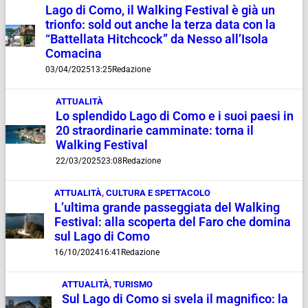
Lago di Como, il Walking Festival è già un
trionfo: sold out anche la terza data con la
“Battellata Hitchcock” da Nesso all’Isola
Comacina
03/04/2025
13:25
Redazione
ATTUALITÀ
Lo splendido Lago di Como e i suoi paesi in
20 straordinarie camminate: torna il
Walking Festival
22/03/2025
23:08
Redazione
ATTUALITÀ
,
CULTURA E SPETTACOLO
L’ultima grande passeggiata del Walking
Festival: alla scoperta del Faro che domina
sul Lago di Como
16/10/2024
16:41
Redazione
ATTUALITÀ
,
TURISMO
Sul Lago di Como si svela il magnifico: la