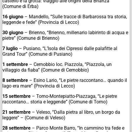
castello e la grotta: viaggio alle origini della Brianza”
(Comune di Erba)
16 giugno
– Mandello, “Sulle tracce di Barbarossa tra storia,
leggende e fede” (Provincia di Lecco)
30 giugno
– Brienno, “Brienno, millenario labirinto di acqua e
pietre” (Comune di Brienno)
7 luglio
– Pusiano, “L’Isola dei Cipressi dalle palafitte al
Grand Tour” (Comune di Pusiano)
1 settembre
– Cernobbio loc. Piazzola, “Piazzola, un
villaggio da fiaba” (Comune di Cernobbio)
8 settembre
– Esino Lario, “Le pietre raccontano… quando il
lago era mare” (Provincia di Lecco)
15 settembre
– Torno-Montepiatto-Piazzaga, “Le pietre
raccontano… storia e leggende” (Comune di Torno)
21 settembre
– Veleso, “Dalla pietra al libro, un borgo da
leggere” – (Comune di Veleso)
28 settembre
– Parco Monte Barro, “In cammino tra fede e