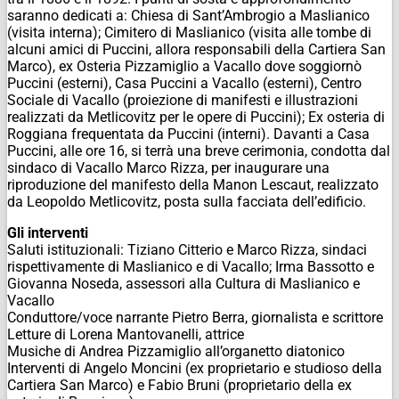
saranno dedicati a: Chiesa di Sant’Ambrogio a Maslianico
(visita interna); Cimitero di Maslianico (visita alle tombe di
alcuni amici di Puccini, allora responsabili della Cartiera San
Marco), ex Osteria Pizzamiglio a Vacallo dove soggiornò
Puccini (esterni), Casa Puccini a Vacallo (esterni), Centro
Sociale di Vacallo (proiezione di manifesti e illustrazioni
realizzati da Metlicovitz per le opere di Puccini); Ex osteria di
Roggiana frequentata da Puccini (interni). Davanti a Casa
Puccini, alle ore 16, si terrà una breve cerimonia, condotta dal
sindaco di Vacallo Marco Rizza, per inaugurare una
riproduzione del manifesto della Manon Lescaut, realizzato
da Leopoldo Metlicovitz, posta sulla facciata dell’edificio.
Gli interventi
Saluti istituzionali: Tiziano Citterio e Marco Rizza, sindaci
rispettivamente di Maslianico e di Vacallo; Irma Bassotto e
Giovanna Noseda, assessori alla Cultura di Maslianico e
Vacallo
Conduttore/voce narrante Pietro Berra, giornalista e scrittore
Letture di Lorena Mantovanelli, attrice
Musiche di Andrea Pizzamiglio all’organetto diatonico
Interventi di Angelo Moncini (ex proprietario e studioso della
Cartiera San Marco) e Fabio Bruni (proprietario della ex