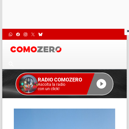
RADIO COMOZERO
Ascolta la radio
con un click!