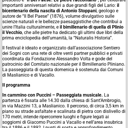
importanti anniversari relativi a due grandi figli del Lario:
il
bicentenario della nascita di Antonio Stoppani
, geologo e
autore de “Il Bel Paese” (1876), volume divulgativo sulle
scienze naturali e le bellezze paesaggistiche che contribuì a
unire l’Italia culturalmente, e
il bimillenario di quella di Plinio
il Vecchio
, che alle pietre ha dedicato gli ultimi due libri della
prima enciclopedia dell’umanità, la “Naturalis Historia”.
Il festival è ideato e organizzato dall’associazione Sentiero
dei Sogni con una rete di oltre venti partner pubblici e privati
coordinata da Fondazione Alessandro Volta e gode del
patrocinio del Comitato nazionale per il Bimillenario Pliniano.
La passeggiata di questa domenica è sostenuta dai Comuni
di Maslianico e di Vacallo.
Il programma
In
cammino con Puccini – Passeggiata musicale.
La
partenza è fissata alle 14.30 dalla chiesa di Sant’Ambrogio,
in via Mazzini 13, a Maslianico. Il percorso, di circa 3,5 km in
piano su strade asfaltate e scalinata di pietra con dislivello di
170 metri, intende ripercorrere luoghi e figure legati ai
soggiorni di Giacomo Puccini a Vacallo e nell’area insubrica
tra il 1886 e il 1892. I punti di sosta e approfondimento