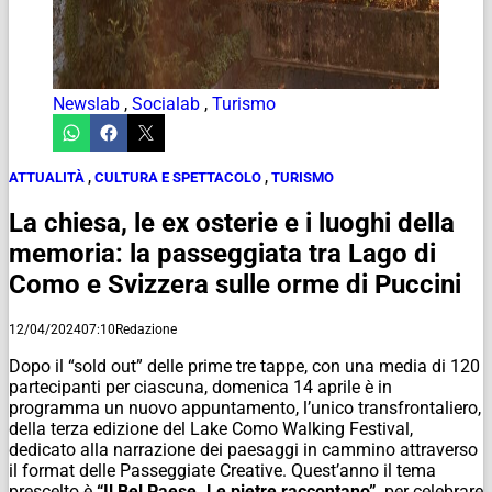
Newslab
,
Socialab
,
Turismo
ATTUALITÀ
,
CULTURA E SPETTACOLO
,
TURISMO
La chiesa, le ex osterie e i luoghi della
memoria: la passeggiata tra Lago di
Como e Svizzera sulle orme di Puccini
12/04/2024
07:10
Redazione
Dopo il “sold out” delle prime tre tappe, con una media di 120
partecipanti per ciascuna, domenica 14 aprile è in
programma un nuovo appuntamento, l’unico transfrontaliero,
della terza edizione del Lake Como Walking Festival,
dedicato alla narrazione dei paesaggi in cammino attraverso
il format delle Passeggiate Creative. Quest’anno il tema
prescelto è
“Il Bel Paese. Le pietre raccontano”
, per celebrare