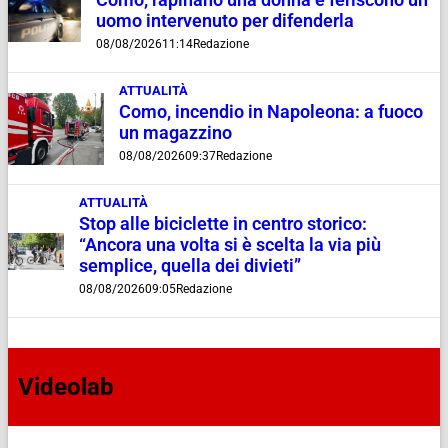
Como, rapinano una donna e feriscono un
uomo intervenuto per difenderla
08/08/2026
11:14
Redazione
ATTUALITÀ
Como, incendio in Napoleona: a fuoco
un magazzino
08/08/2026
09:37
Redazione
ATTUALITÀ
Stop alle biciclette in centro storico:
“Ancora una volta si è scelta la via più
semplice, quella dei divieti”
08/08/2026
09:05
Redazione
Videolab