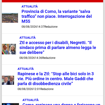
ATTUALITÀ
Provincia di Como, la variante “salva
traffico” non piace. Interrogazione del
M5S
08/08/2026
14:37
Redazione
ATTUALITÀ
Ztl e accesso per i disabili, Negretti. “Il
sindaco prima di parlare almeno legga le
sue delibere”
08/08/2026
14:36
Redazione
ATTUALITÀ
Rapinese e la Ztl: “Stop alle bici solo in 3
vie. Più ordine in centro. Male Gaddi che
parla di disobbedienza civile”
08/08/2026
12:01
Redazione
ATTUALITÀ