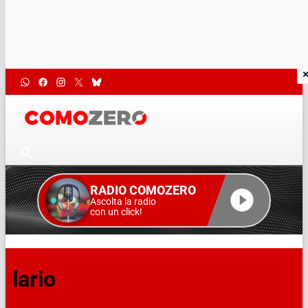
RADIO COMOZERO
Ascolta la radio
con un click!
lario