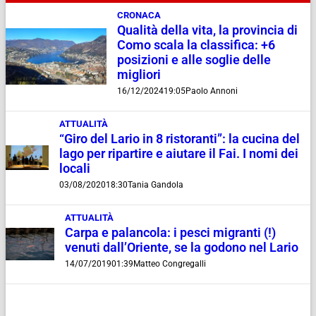
CRONACA
Qualità della vita, la provincia di
Como scala la classifica: +6
posizioni e alle soglie delle
migliori
16/12/2024
19:05
Paolo Annoni
ATTUALITÀ
“Giro del Lario in 8 ristoranti”: la cucina del
lago per ripartire e aiutare il Fai. I nomi dei
locali
03/08/2020
18:30
Tania Gandola
ATTUALITÀ
Carpa e palancola: i pesci migranti (!)
venuti dall’Oriente, se la godono nel Lario
14/07/2019
01:39
Matteo Congregalli