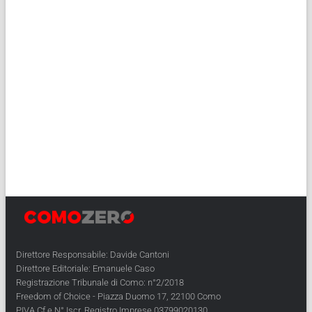
Direttore Responsabile: Davide Cantoni
Direttore Editoriale: Emanuele Caso
Registrazione Tribunale di Como: n°2/2018
Freedom of Choice - Piazza Duomo 17, 22100 Como
PIVA Cf e N° Iscr. Registro Imprese 03799020130