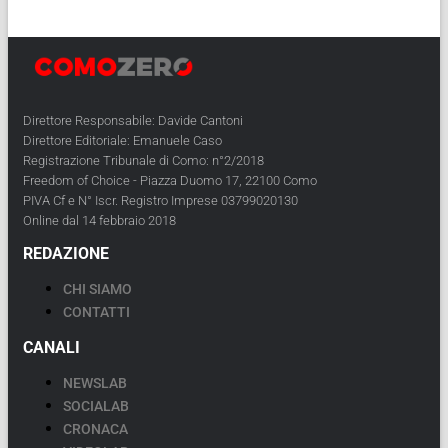
Direttore Responsabile: Davide Cantoni
Direttore Editoriale: Emanuele Caso
Registrazione Tribunale di Como: n°2/2018
Freedom of Choice - Piazza Duomo 17, 22100 Como
PIVA Cf e N° Iscr. Registro Imprese 03799020130
Online dal 14 febbraio 2018
REDAZIONE
CHI SIAMO
CONTATTI
CANALI
NEWSLAB
SOCIALAB
CRONACA