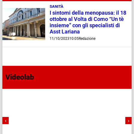
SANITÀ
I sintomi della menopausa: il 18
ottobre al Volta di Como “Un tè
insieme” con gli specialisti di
Asst Lariana
11/10/2023
10:05
Redazione
Videolab
‹
›