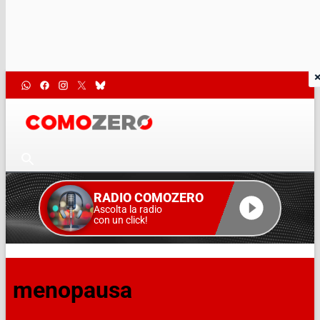
RADIO COMOZERO
Ascolta la radio
con un click!
menopausa