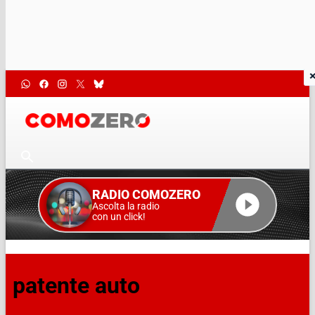
RADIO COMOZERO
Ascolta la radio
con un click!
patente auto