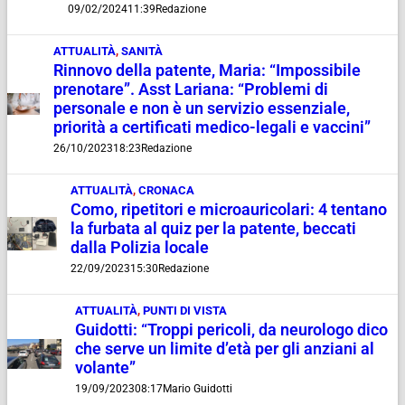
09/02/2024
11:39
Redazione
ATTUALITÀ
,
SANITÀ
Rinnovo della patente, Maria: “Impossibile
prenotare”. Asst Lariana: “Problemi di
personale e non è un servizio essenziale,
priorità a certificati medico-legali e vaccini”
26/10/2023
18:23
Redazione
ATTUALITÀ
,
CRONACA
Como, ripetitori e microauricolari: 4 tentano
la furbata al quiz per la patente, beccati
dalla Polizia locale
22/09/2023
15:30
Redazione
ATTUALITÀ
,
PUNTI DI VISTA
Guidotti: “Troppi pericoli, da neurologo dico
che serve un limite d’età per gli anziani al
volante”
19/09/2023
08:17
Mario Guidotti