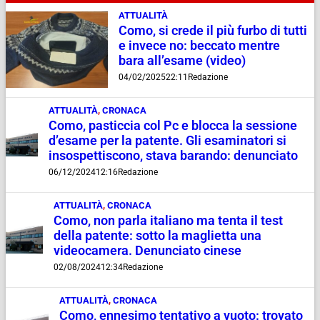
ATTUALITÀ
Como, si crede il più furbo di tutti
e invece no: beccato mentre
bara all’esame (video)
04/02/2025
22:11
Redazione
ATTUALITÀ
,
CRONACA
Como, pasticcia col Pc e blocca la sessione
d’esame per la patente. Gli esaminatori si
insospettiscono, stava barando: denunciato
06/12/2024
12:16
Redazione
ATTUALITÀ
,
CRONACA
Como, non parla italiano ma tenta il test
della patente: sotto la maglietta una
videocamera. Denunciato cinese
02/08/2024
12:34
Redazione
ATTUALITÀ
,
CRONACA
Como, ennesimo tentativo a vuoto: trovato