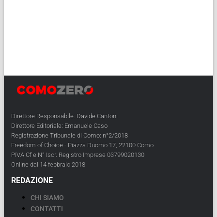
Direttore Responsabile: Davide Cantoni
Direttore Editoriale: Emanuele Caso
Registrazione Tribunale di Como: n°2/2018
Freedom of Choice - Piazza Duomo 17, 22100 Como
PIVA Cf e N° Iscr. Registro Imprese 03799020130
Online dal 14 febbraio 2018
REDAZIONE
CHI SIAMO
CONTATTI