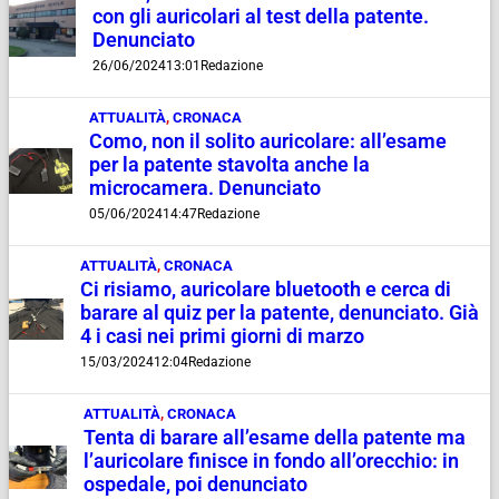
con gli auricolari al test della patente.
Denunciato
26/06/2024
13:01
Redazione
ATTUALITÀ
,
CRONACA
Como, non il solito auricolare: all’esame
per la patente stavolta anche la
microcamera. Denunciato
05/06/2024
14:47
Redazione
ATTUALITÀ
,
CRONACA
Ci risiamo, auricolare bluetooth e cerca di
barare al quiz per la patente, denunciato. Già
4 i casi nei primi giorni di marzo
15/03/2024
12:04
Redazione
ATTUALITÀ
,
CRONACA
Tenta di barare all’esame della patente ma
l’auricolare finisce in fondo all’orecchio: in
ospedale, poi denunciato