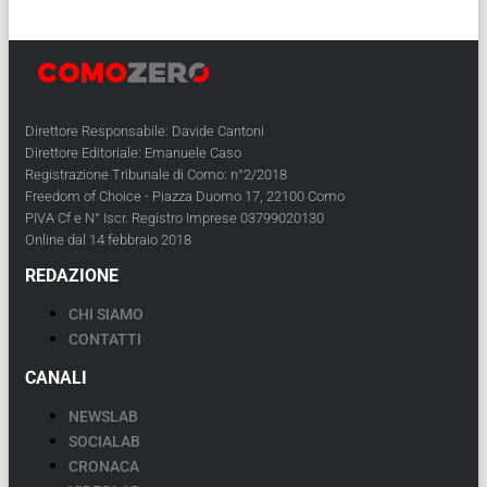
Direttore Responsabile: Davide Cantoni
Direttore Editoriale: Emanuele Caso
Registrazione Tribunale di Como: n°2/2018
Freedom of Choice - Piazza Duomo 17, 22100 Como
PIVA Cf e N° Iscr. Registro Imprese 03799020130
Online dal 14 febbraio 2018
REDAZIONE
CHI SIAMO
CONTATTI
CANALI
NEWSLAB
SOCIALAB
CRONACA