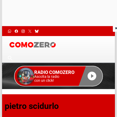
RADIO COMOZERO
Ascolta la radio
con un click!
pietro scidurlo