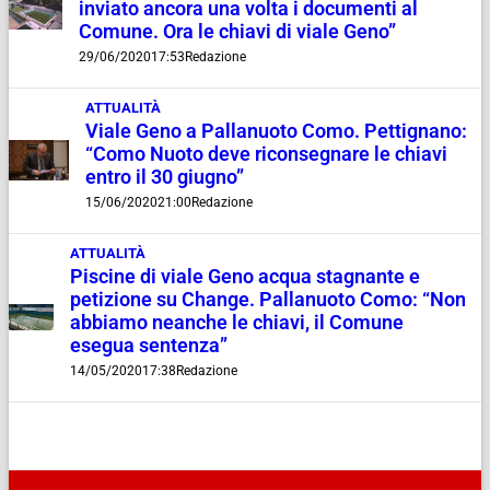
inviato ancora una volta i documenti al
Comune. Ora le chiavi di viale Geno”
29/06/2020
17:53
Redazione
ATTUALITÀ
Viale Geno a Pallanuoto Como. Pettignano:
“Como Nuoto deve riconsegnare le chiavi
entro il 30 giugno”
15/06/2020
21:00
Redazione
ATTUALITÀ
Piscine di viale Geno acqua stagnante e
petizione su Change. Pallanuoto Como: “Non
abbiamo neanche le chiavi, il Comune
esegua sentenza”
14/05/2020
17:38
Redazione