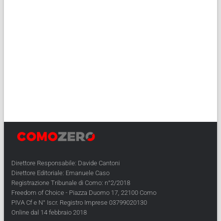
Direttore Responsabile: Davide Cantoni
Direttore Editoriale: Emanuele Caso
Registrazione Tribunale di Como: n°2/2018
Freedom of Choice - Piazza Duomo 17, 22100 Como
PIVA Cf e N° Iscr. Registro Imprese 03799020130
Online dal 14 febbraio 2018