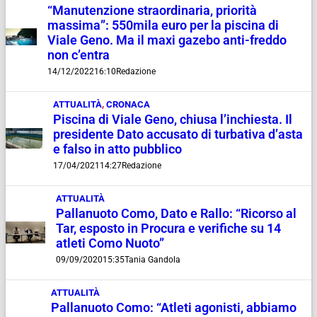
“Manutenzione straordinaria, priorità
massima”: 550mila euro per la piscina di
Viale Geno. Ma il maxi gazebo anti-freddo
non c’entra
14/12/2022
16:10
Redazione
ATTUALITÀ
,
CRONACA
Piscina di Viale Geno, chiusa l’inchiesta. Il
presidente Dato accusato di turbativa d’asta
e falso in atto pubblico
17/04/2021
14:27
Redazione
ATTUALITÀ
Pallanuoto Como, Dato e Rallo: “Ricorso al
Tar, esposto in Procura e verifiche su 14
atleti Como Nuoto”
09/09/2020
15:35
Tania Gandola
ATTUALITÀ
Pallanuoto Como: “Atleti agonisti, abbiamo