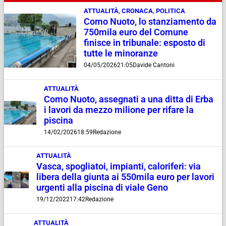
ATTUALITÀ
,
CRONACA
,
POLITICA
Como Nuoto, lo stanziamento da
750mila euro del Comune
finisce in tribunale: esposto di
tutte le minoranze
04/05/2026
21:05
Davide Cantoni
ATTUALITÀ
Como Nuoto, assegnati a una ditta di Erba
i lavori da mezzo milione per rifare la
piscina
14/02/2026
18:59
Redazione
ATTUALITÀ
Vasca, spogliatoi, impianti, caloriferi: via
libera della giunta ai 550mila euro per lavori
urgenti alla piscina di viale Geno
19/12/2022
17:42
Redazione
ATTUALITÀ