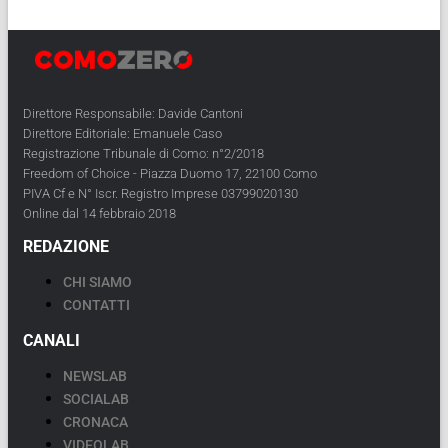
Direttore Responsabile: Davide Cantoni
Direttore Editoriale: Emanuele Caso
Registrazione Tribunale di Como: n°2/2018
Freedom of Choice - Piazza Duomo 17, 22100 Como
PIVA Cf e N° Iscr. Registro Imprese 03799020130
Online dal 14 febbraio 2018
REDAZIONE
CHI SIAMO
CONTATTI
CANALI
NEWSLAB
SOCIALAB
CRONACA
VIDEOLAB