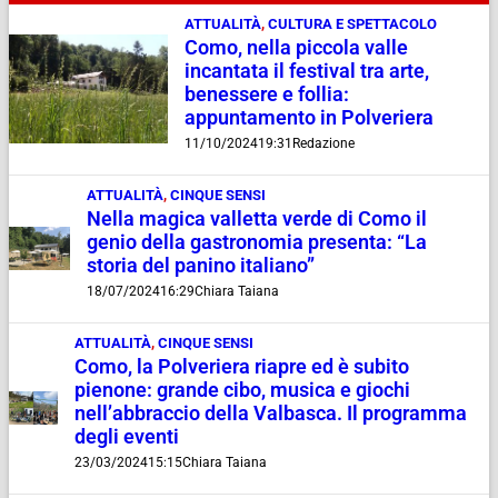
ATTUALITÀ
,
CULTURA E SPETTACOLO
Como, nella piccola valle
incantata il festival tra arte,
benessere e follia:
appuntamento in Polveriera
11/10/2024
19:31
Redazione
ATTUALITÀ
,
CINQUE SENSI
Nella magica valletta verde di Como il
genio della gastronomia presenta: “La
storia del panino italiano”
18/07/2024
16:29
Chiara Taiana
ATTUALITÀ
,
CINQUE SENSI
Como, la Polveriera riapre ed è subito
pienone: grande cibo, musica e giochi
nell’abbraccio della Valbasca. Il programma
degli eventi
23/03/2024
15:15
Chiara Taiana