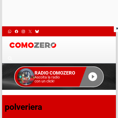
RADIO COMOZERO
Ascolta la radio
con un click!
polveriera