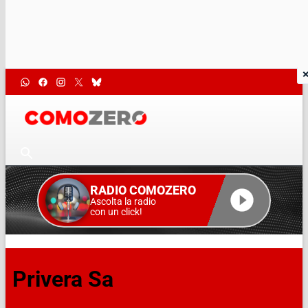
RADIO COMOZERO
Ascolta la radio
con un click!
Privera Sa