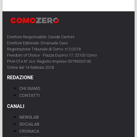
Direttore Responsabile: Davide Cantoni
Direttore Editoriale: Emanuele Caso
Registrazione Tribunale di Como: n°2/2018
Freedom of Choice - Piazza Duomo 17, 22100 Como
PIVA Cf e N° Iscr. Registro Imprese 03799020130
Online dal 14 febbraio 2018
REDAZIONE
CHI SIAMO
CONTATTI
CANALI
NEWSLAB
SOCIALAB
CRONACA