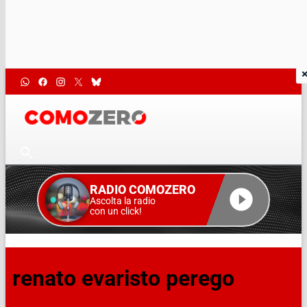
RADIO COMOZERO
Ascolta la radio
con un click!
renato evaristo perego