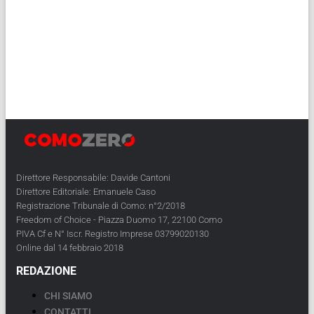
Direttore Responsabile: Davide Cantoni
Direttore Editoriale: Emanuele Caso
Registrazione Tribunale di Como: n°2/2018
Freedom of Choice - Piazza Duomo 17, 22100 Como
PIVA Cf e N° Iscr. Registro Imprese 03799020130
Online dal 14 febbraio 2018
REDAZIONE
CHI SIAMO
CONTATTI