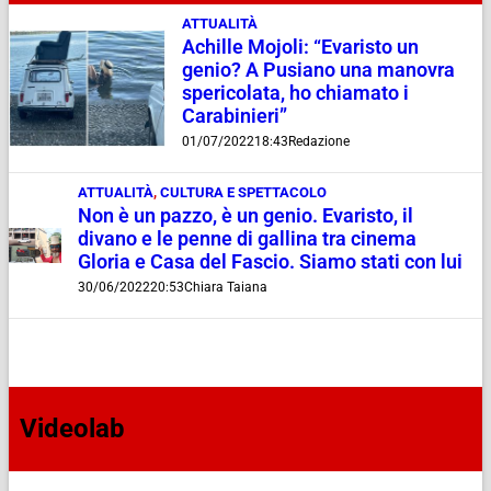
ATTUALITÀ
Achille Mojoli: “Evaristo un
genio? A Pusiano una manovra
spericolata, ho chiamato i
Carabinieri”
01/07/2022
18:43
Redazione
ATTUALITÀ
,
CULTURA E SPETTACOLO
Non è un pazzo, è un genio. Evaristo, il
divano e le penne di gallina tra cinema
Gloria e Casa del Fascio. Siamo stati con lui
30/06/2022
20:53
Chiara Taiana
Videolab