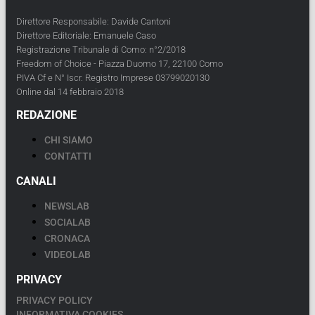
Direttore Responsabile: Davide Cantoni
Direttore Editoriale: Emanuele Caso
Registrazione Tribunale di Como: n°2/2018
Freedom of Choice - Piazza Duomo 17, 22100 Como
PIVA Cf e N° Iscr. Registro Imprese 03799020130
Online dal 14 febbraio 2018
REDAZIONE
CHI SIAMO
CONTATTI
CANALI
NEWSLAB
SOCIALAB
CRONACA
VIDEOLAB
PRIVACY
PRIVACY POLICY
INFORMATIVA COOKIES